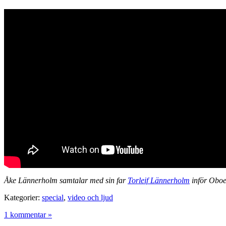
Åke Lännerholm samtalar med sin far
Torleif Lännerholm
inför Oboe
Kategorier:
special
,
video och ljud
1 kommentar »