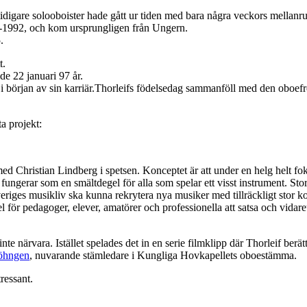
tidigare solooboister hade gått ur tiden med bara några veckors mellanr
2-1992, och kom ursprungligen från Ungern.
.
t.
de 22 januari 97 år.
i början av sin karriär.Thorleifs födelsedag sammanföll med den oboef
a projekt:
d Christian Lindberg i spetsen. Konceptet är att under en helg helt fo
 fungerar som en smältdegel för alla som spelar ett visst instrument. St
m Sveriges musikliv ska kunna rekrytera nya musiker med tillräckligt st
för pedagoger, elever, amatörer och professionella att satsa och vidare
te närvara. Istället spelades det in en serie filmklipp där Thorleif ber
Söhngen
, nuvarande stämledare i Kungliga Hovkapellets oboestämma.
ressant.