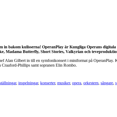
om in bakom kulisserna! OperanPlay är Kungliga Operans digitala k
ydike, Madama Butterfly, Short Stories, Valkyrian och teveprodukt
ef Alan Gilbert in till en symfonikonsert i miniformat på OperanPlay.
n Craaford-Phillips samt sopranen Elin Rombo.
ställningar
,
inspelningar
,
konserter
,
musiker
,
opera
,
orkestern
,
sångare
,
s