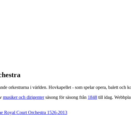
chestra
ande orkestrarna i världen. Hovkapellet - som spelar opera, balett och k
av
musiker och dirigenter
säsong för säsong från
1848
till idag. Webbpl