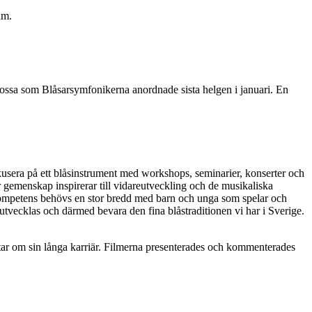
um.
rossa som Blåsarsymfonikerna anordnade sista helgen i januari. En
kusera på ett blåsinstrument med workshops, seminarier, konserter och
or gemenskap inspirerar till vidareutveckling och de musikaliska
or kompetens behövs en stor bredd med barn och unga som spelar och
utvecklas och därmed bevara den fina blåstraditionen vi har i Sverige.
ättar om sin långa karriär. Filmerna presenterades och kommenterades