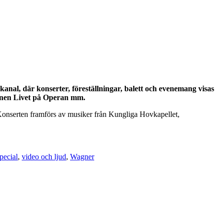
anal, där konserter, föreställningar, balett och evenemang visas
ionen Livet på Operan mm.
 Konserten framförs av musiker från Kungliga Hovkapellet,
pecial
,
video och ljud
,
Wagner