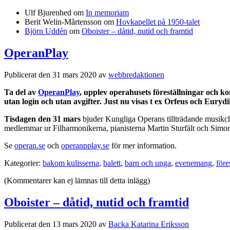
Ulf Bjurenhed
om
In memoriam
Berit Welin-Mårtensson
om
Hovkapellet på 1950-talet
Björn Uddén
om
Oboister – dåtid, nutid och framtid
OperanPlay
Publicerat den 31 mars 2020 av
webbredaktionen
Ta del av
OperanPlay
, upplev operahusets föreställningar och k
utan login och utan avgifter. Just nu visas t ex Orfeus och Eur
Tisdagen den 31 mars
bjuder Kungliga Operans tillträdande musikch
medlemmar ur Filharmonikerna, pianisterna Martin Sturfält och Simo
Se
operan.se
och
operanpplay.se
för mer information.
Kategorier:
bakom kulisserna
,
balett
,
barn och unga
,
evenemang
,
före
(Kommentarer kan ej lämnas till detta inlägg)
Oboister – dåtid, nutid och framtid
Publicerat den 13 mars 2020 av
Backa Katarina Eriksson