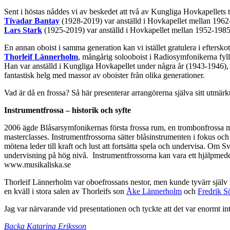
Sent i höstas nåddes vi av beskedet att två av Kungliga Hovkapellets 
Tivadar Bantay
(1928-2019) var anställd i Hovkapellet mellan 196
Lars Stark
(1925-2019) var anställd i Hovkapellet mellan 1952-1985
En annan oboist i samma generation kan vi istället gratulera i efterskot
Thorleif Lännerholm
, mångårig solooboist i Radiosymfonikerna fyll
Han var anställd i Kungliga Hovkapellet under några år (1943-1946), 
fantastisk helg med massor av oboister från olika generationer.
Vad är då en frossa? Så här presenterar arrangörerna själva sitt utmärkt
Instrumentfrossa – historik och syfte
2006 ägde Blåsarsymfonikernas första frossa rum, en trombonfrossa me
masterclasses. Instrumentfrossorna sätter blåsinstrumenten i fokus och
mötena leder till kraft och lust att fortsätta spela och undervisa. O
undervisning på hög nivå. Instrumentfrossorna kan vara ett hjälpmedel 
www.musikaliska.se
Thorleif Lännerholm var oboefrossans nestor, men kunde tyvärr själv in
en kväll i stora salen av Thorleifs son
Åke Lännerholm
och
Fredrik 
Jag var närvarande vid presentationen och tyckte att det var enormt int
Backa Katarina Eriksson