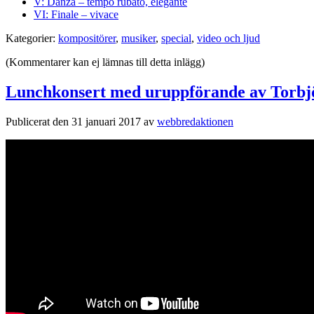
V: Danza – tempo rubato, elegante
VI: Finale – vivace
Kategorier:
kompositörer
,
musiker
,
special
,
video och ljud
(Kommentarer kan ej lämnas till detta inlägg)
Lunchkonsert med uruppförande av Torbjö
Publicerat den 31 januari 2017 av
webbredaktionen