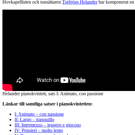
Hovkapellisten och tonsättaren
Torbjörn Helander
har komponerat en pi
Helander pianokvintett, sats I: Animato, con passione
Länkar till samtliga satser i pianokvintetten:
I: Animato – con passione
II: Largo – tranquillo
III: Intermezzo – leggero e giocoso
IV: Pensieri – molto lento