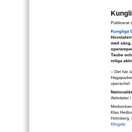
Kungli
Publicerat
Kungliga 
Hovstatern
med sång, 
operarepe
Taube och
roliga akti
– Det här är
Hagaparken 
operachef. 
Nationalda
Aktiviteter i
Medverkan
Klas Hedlun
Holmberg, 
Klingele