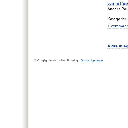
Jorma Pan
Anders Pau
Kategorier:
1 komment
Äldre inlä
© Kungliga Hovkapellets förening |
Om webbplatsen