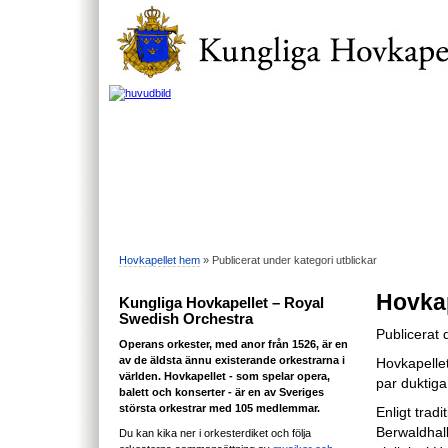
Hovkapellet hem
» Publicerat under kategori utblickar
Hovkap
Kungliga Hovkapellet – Royal
Swedish Orchestra
Publicerat
Operans orkester, med anor från 1526, är en
av de äldsta ännu existerande orkestrarna i
Hovkapellet
världen. Hovkapellet - som spelar opera,
par duktiga
balett och konserter - är en av Sveriges
största orkestrar med 105 medlemmar.
Enligt trad
Berwaldhall
Du kan kika ner i orkesterdiket och följa