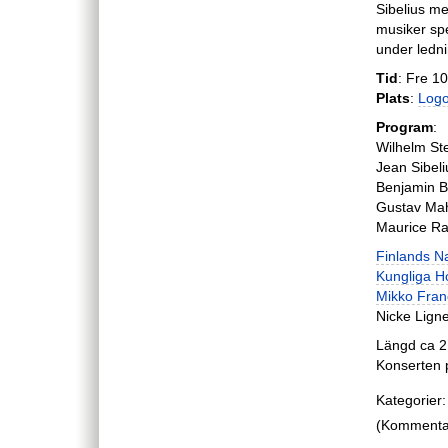
Sibelius m
musiker sp
under ledni
Tid
: Fre 10
Plats
:
Log
Program
:
Wilhelm St
Jean Sibeli
Benjamin Br
Gustav Mahl
Maurice Ra
Finlands N
Kungliga H
Mikko Fran
Nicke Lign
Längd ca 2
Konserten 
Kategorier:
(Kommentare