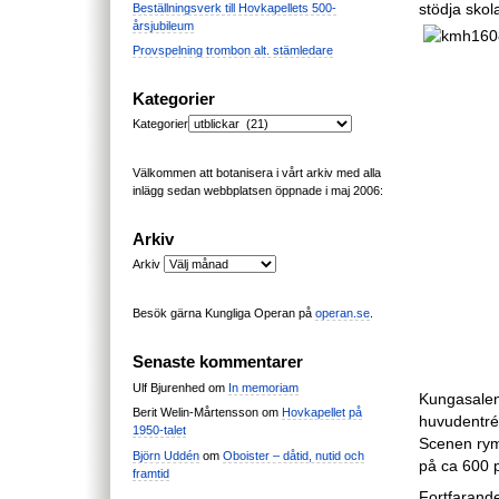
stödja skol
Beställningsverk till Hovkapellets 500-
årsjubileum
Provspelning trombon alt. stämledare
Kategorier
Kategorier
Välkommen att botanisera i vårt arkiv med alla
inlägg sedan webbplatsen öppnade i maj 2006:
Arkiv
Arkiv
Besök gärna Kungliga Operan på
operan.se
.
Senaste kommentarer
Ulf Bjurenhed
om
In memoriam
Kungasalen 
Berit Welin-Mårtensson
om
Hovkapellet på
huvudentrén
1950-talet
Scenen rymm
Björn Uddén
om
Oboister – dåtid, nutid och
på ca 600 
framtid
Fortfarand