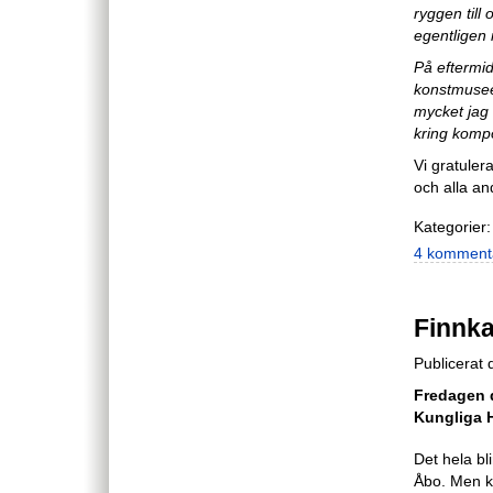
ryggen till
egentligen 
På eftermid
konstmuseer
mycket jag 
kring kompo
Vi gratuler
och alla an
Kategorier:
4 komment
Finnk
Publicerat 
Fredagen d
Kungliga H
Det hela bl
Åbo. Men k