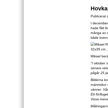
Hovkap
Publicerat
I december 
hade fått f
många av os
både överra
Mikael berät
”I oktober 
senare veta
pågår 25 ja
Bilderna ko
människor b
vänner. Vår
Ett förflug
Vissa menar
Målningarna