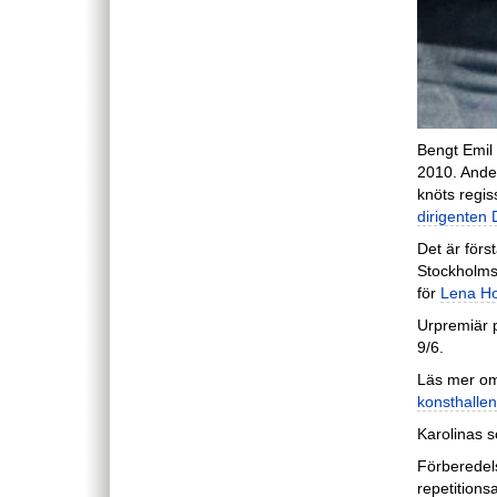
Bengt Emil 
2010. Ande
knöts regi
dirigenten 
Det är för
Stockholms
för
Lena Ho
Urpremiär p
9/6.
Läs mer om 
konsthallen
Karolinas s
Förberedel
repetition