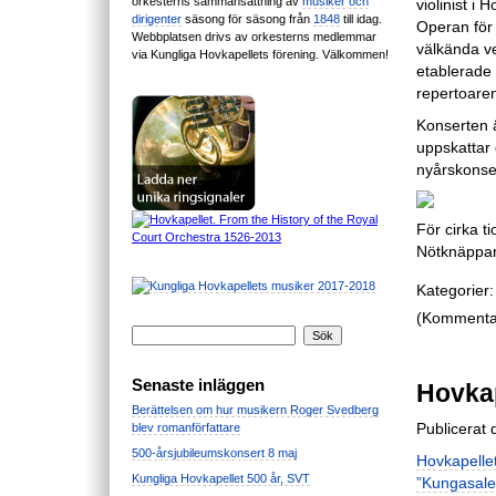
orkesterns sammansättning av
musiker och
violinist i
dirigenter
säsong för säsong från
1848
till idag.
Operan för
Webbplatsen drivs av orkesterns medlemmar
välkända v
via Kungliga Hovkapellets förening. Välkommen!
etablerade
repertoare
Konserten 
uppskattar 
nyårskonse
För cirka t
Nötknäppa
Kategorier:
(Kommentare
Senaste inläggen
Hovkap
Berättelsen om hur musikern Roger Svedberg
Publicerat
blev romanförfattare
500-årsjubileumskonsert 8 maj
Hovkapelle
Kungliga Hovkapellet 500 år, SVT
”Kungasale