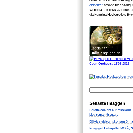
orkesterns sammansättning 
dirigenter
säsong för säsong 
Webbplatsen drivs av orkest
via Kungliga Hovkapellets för
Senaste inläggen
Berättelsen om hur musikern
blev romanförfattare
500-årsjubileumskonsert 8 ma
Kungliga Hovkapellet 500 år, 