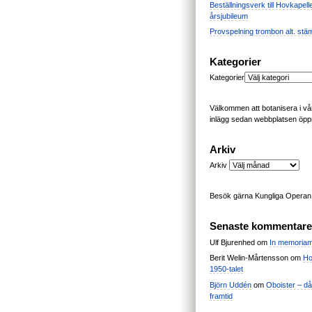
Beställningsverk till Hovkapell
årsjubileum
Provspelning trombon alt. stä
Kategorier
Kategorier
Välkommen att botanisera i vår
inlägg sedan webbplatsen öpp
Arkiv
Arkiv
Besök gärna Kungliga Opera
Senaste kommentare
Ulf Bjurenhed
om
In memoria
Berit Welin-Mårtensson
om
Ho
1950-talet
Björn Uddén
om
Oboister – dåt
framtid