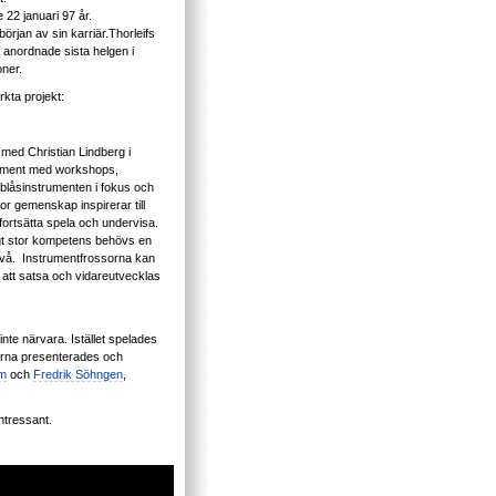
 22 januari 97 år.
örjan av sin karriär.Thorleifs
anordnade sista helgen i
oner.
rkta projekt:
med Christian Lindberg i
trument med workshops,
blåsinstrumenten i fokus och
or gemenskap inspirerar till
 fortsätta spela och undervisa.
igt stor kompetens behövs en
ivå. Instrumentfrossorna kan
a att satsa och vidareutvecklas
nte närvara. Istället spelades
lmerna presenterades och
lm
och
Fredrik Söhngen
,
ntressant.