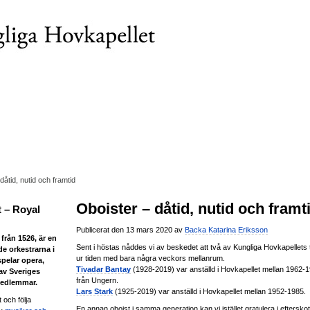
dåtid, nutid och framtid
Oboister – dåtid, nutid och framt
 – Royal
Publicerat den 13 mars 2020 av
Backa Katarina Eriksson
från 1526, är en
Sent i höstas nåddes vi av beskedet att två av Kungliga Hovkapellets t
de orkestrarna i
ur tiden med bara några veckors mellanrum.
spelar opera,
Tivadar Bantay
(1928-2019) var anställd i Hovkapellet mellan 1962-
 av Sveriges
från Ungern.
medlemmar.
Lars Stark
(1925-2019) var anställd i Hovkapellet mellan 1952-1985.
 och följa
En annan oboist i samma generation kan vi istället gratulera i efterskot