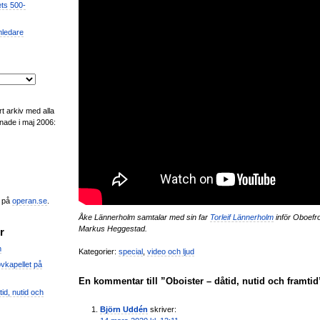
ets 500-
mledare
t arkiv med alla
nade i maj 2006:
n på
operan.se
.
Åke Lännerholm samtalar med sin far
Torleif Lännerholm
inför Oboefro
Markus Heggestad.
r
m
Kategorier:
special
,
video och ljud
vkapellet på
En kommentar till ”Oboister – dåtid, nutid och framtid
id, nutid och
Björn Uddén
skriver: