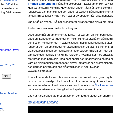
av
musiker och
Thorleif Lännerholm
, mångårig solooboist i Radiosymfonikerna fyllde
från
1848
till idag.
Han var anställd i Kungliga Hovkapellet under några år (1943-1946), i b
erns medlemmar
födelsedag sammanföll med den oboefrossa som Blåsarsymfonikerna 
ening. Välkommen!
januari. En fantastisk helg med massor av oboister från olika generati
Vad är då en frossa? Så här presenterar arrangörerna själva sitt utmä
Instrumentfrossa – historik och syfte
2006 ägde Blåsarsymfonikernas första frossa rum, en trombonfrossa 
spetsen. Konceptet är att under en helg helt fokusera på ett blåsins
seminarier, konserter och masterclasses. Instrumentfrossorna sätter 
fungerar som en smältdegel för alla som spelar ett visst instrument. St
vidareutveckling och de musikaliska mötena leder till kraft och lust att
Om Sveriges musikliv ska kunna rekrytera nya musiker med tillräckl
stor bredd med barn och unga som spelar och undervisning på hög n
vara ett hjälpmedel för pedagoger, elever, amatörer och professionell
och därmed bevara den fina blåstraditionen vi har i Sverige.
www.musikaliska.se
Thorleif Lännerholm var oboefrossans nestor, men kunde tyvärr själv i
det in en serie filmklipp där Thorleif berättar om sin långa karriär. Fi
kommenterades en kväll i stora salen av Thorleifs son
Åke Lännerho
nuvarande stämledare i Kungliga Hovkapellets oboestämma.
 Roger Svedberg
Jag var närvarande vid presentationen och tyckte att det var enormt i
Backa Katarina Eriksson
j
SVT