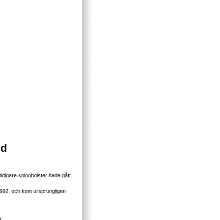
id
idigare solooboister hade gått
1992, och kom ursprungligen
t.