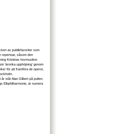
ycken av publikfavoriter som
e repertoar, såsom den
tning Kristinas hovmusiker.
 sin ’ärorika upphöjning’ genom
iker för att framföra de operor,
tockholm.
 år står Alan Gilbert på pulten.
gs Elbphilharmonie, är numera