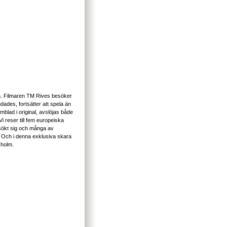
n. Filmaren TM Rives besöker
dades, fortsätter att spela än
mblad i original, avslöjas både
i reser till fem europeiska
r sökt sig och många av
k. Och i denna exklusiva skara
kholm.