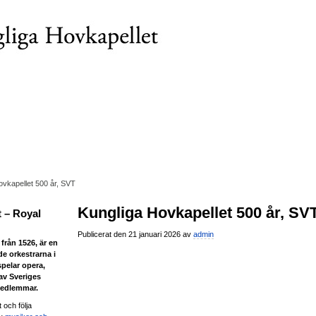
ovkapellet 500 år, SVT
Kungliga Hovkapellet 500 år, SV
 – Royal
Publicerat den 21 januari 2026 av
admin
från 1526, är en
de orkestrarna i
spelar opera,
 av Sveriges
medlemmar.
 och följa