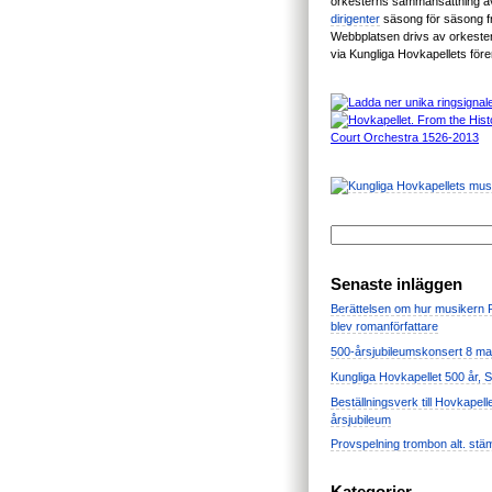
orkesterns sammansättning 
dirigenter
säsong för säsong 
Webbplatsen drivs av orkest
via Kungliga Hovkapellets för
Senaste inläggen
Berättelsen om hur musikern
blev romanförfattare
500-årsjubileumskonsert 8 ma
Kungliga Hovkapellet 500 år, 
Beställningsverk till Hovkapell
årsjubileum
Provspelning trombon alt. stä