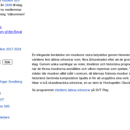
av
musiker och
från
1848
till idag.
erns medlemmar
ening. Välkommen!
En klingande berättelse om musikens stora betydelse genom historie
världens fem äldsta orkestrar som, flera århundraden efter att de grun
idag. Genom unika samlingar av noter, lönelistor och historiska progra
när de första musikerna anställdes och vilken repertoar som spelats. V
städer där musiken alltid stått i centrum, dit tidernas främsta musike
historiens berömda kompositörer bjudits in för att uruppföra sina ver
 Roger Svedberg
hittar vi två skandinaviska orkestrar, en av dem är Hovkapellet i Stoc
Se programmet
Världens äldsta orkestrar
på SVT Play.
j
SVT
ets 500-
mledare