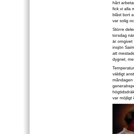
hårt arbet
fick vi all
blåst bort 
var solig o
Större dele
torsdag när
är omgivet 
insjön Saim
att mestade
dygnet, men
Temperature
väldigt ans
måndagen fi
generalrepe
högtidsdräk
var möjligt 