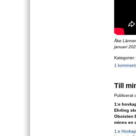
Åke Länner
januari 20
Kategorier:
1 komment
Till m
Publicerat
1:e hovkap
Ehrling skul
Oboisten 
minns en d
1:e Hovkape