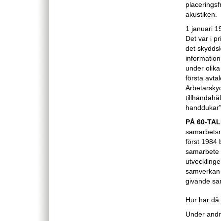
placeringsf
akustiken.
1 januari 1
Det var i 
det skyddsk
informatio
under olika
första avta
Arbetarskyd
tillhandahå
handdukar”
PÅ 60-TA
samarbetsn
först 1984
samarbete
utvecklinge
samverkan 
givande sa
Hur har då 
Under andra