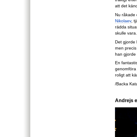
att det kän
Nu råkade d
Nikolaev
, t
rädda situa
skulle vara.
Det gjorde
men precis
han gjorde 
En fantastis
genomföra fö
roligt att 
/Backa Kat
Andrejs 