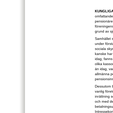
KUNGLIGA
omfattande
pensionärer
föreningens
grund av s
Samhället s
under först
sociala sky
kanske har 
idag, fanns
olika kasso
än idag, va
allmänna pe
pensionsinr
Dessutom b
vanlig före
inrättning
och med de
betalningsu
Intresseko