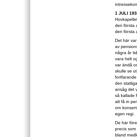
intressekon
1 JULI 193
Hovkapellet
den första 
den första 
Det här var
av pensions
några år ti
vara helt 
var ändå o
skulle se u
fortfarande 
den statlig
ansåg det v
så kallade 
att få in pe
om konsert
egen regi.
De här för
precis som 
bland medl