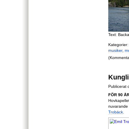
Text: Backa
Kategorier:
musiker
,
mu
(Kommentare
Kungli
Publicerat 
FÖR 90 Å
Hovkapellet
nuvarande 
Trobäck
.