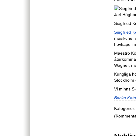
Siegfried K
Siegfried K
musikchef v
hovkapellm
Maestro Kö
återkomman
Wagner, me
Kungliga ho
Stockholm 
Vi minns S
Backa Kata
Kategorier:
(Kommentare