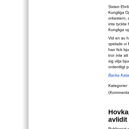
Sixten Ehrl
Kungliga Op
orkestern, 
inte tyckte
Kungliga op
Vid en av h
spelade vi 
han fick bj
tror inte a
sig vilja b
ordentligt 
Backa Kata
Kategorier:
(Kommentare
Hovkap
avlidit
Publicerat