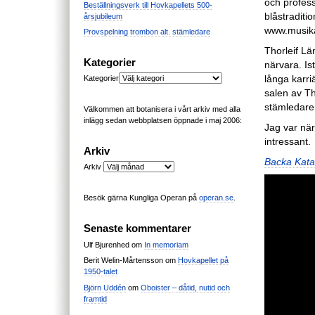
och profess
Beställningsverk till Hovkapellets 500-
blåstraditio
årsjubileum
www.musika
Provspelning trombon alt. stämledare
Thorleif Lä
Kategorier
närvara. Ist
långa karri
Kategorier
salen av Th
stämledare
Välkommen att botanisera i vårt arkiv med alla
inlägg sedan webbplatsen öppnade i maj 2006:
Jag var när
intressant.
Arkiv
Backa Kata
Arkiv
Besök gärna Kungliga Operan på
operan.se
.
Senaste kommentarer
Ulf Bjurenhed
om
In memoriam
Berit Welin-Mårtensson
om
Hovkapellet på
1950-talet
Björn Uddén
om
Oboister – dåtid, nutid och
framtid