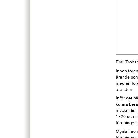
Emil Trobä
Innan fören
ärende som
med en för
ärenden.
Inför det h
kunna berät
mycket tid, 
1920 och fr
föreningen
Mycket av d
föreningen 