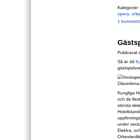
Kategorier:
opera
,
orke
1 komment
Gästsp
Publicerat
Så är då
K
gästspelsve
Kungliga Ho
och de flest
största de
Hotellstand
uppfinningsr
under vecka
Elektra, och
Orkesterdi