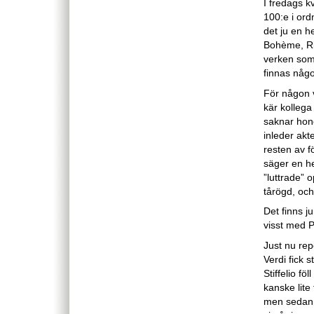
I fredags k
100:e i ord
det ju en h
Bohème, Ri
verken som 
finnas någo
För någon 
kär kollega 
saknar hon
inleder akt
resten av f
säger en h
”luttrade” o
tårögd, och
Det finns 
visst med P
Just nu rep
Verdi fick
Stiffelio fö
kanske lite
men sedan h