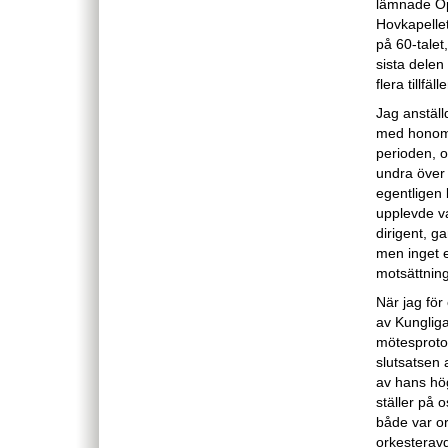
lämnade Op
Hovkapellet
på 60-tale
sista delen
flera tillfäll
Jag anstäl
med honom 
perioden, o
undra över 
egentligen 
upplevde va
dirigent, g
men inget e
motsättning
När jag för
av Kungliga
mötesprotok
slutsatsen 
av hans hög
ställer på o
både var or
orkesterav