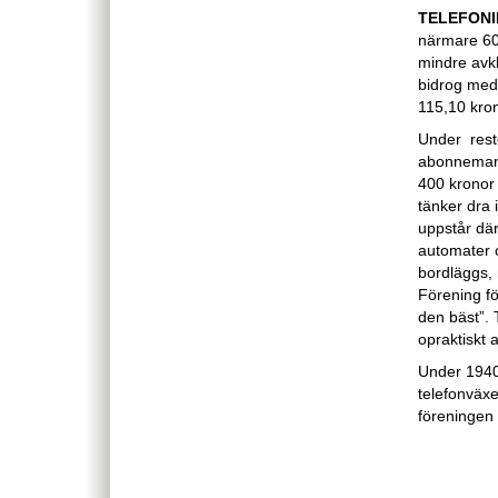
TELEFONI
närmare 60 
mindre avkl
bidrog med 
115,10 kron
Under reste
abonnemang
400 kronor
tänker dra i
uppstår dä
automater o
bordläggs,
Förening fö
den bäst”. 
opraktiskt 
Under 1940-
telefonväxe
föreningen