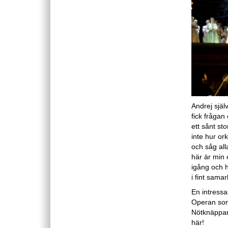
Andrej själ
fick frågan 
ett sånt st
inte hur or
och såg all
här är min 
igång och 
i fint sama
En intressa
Operan som
Nötknäppar
här!