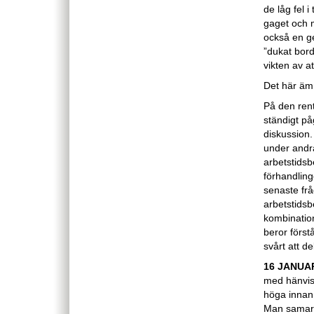
de låg fel 
gaget och 
också en ge
”dukat bord
vikten av a
Det här äm
På den rent
ständigt på
diskussion.
under andra 
arbetstidsb
förhandling
senaste frå
arbetstidsb
kombination
beror först
svårt att d
16 JANUAR
med hänvisn
höga innan 
Man samarb