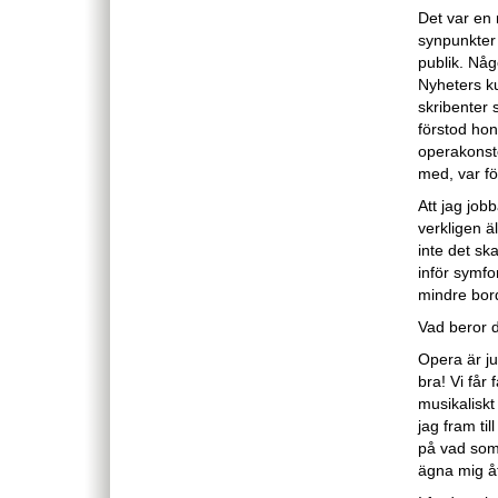
Det var en 
synpunkter 
publik. Någ
Nyheters ku
skribenter 
förstod hon
operakonste
med, var fö
Att jag job
verkligen ä
inte det sk
inför symfo
mindre bor
Vad beror 
Opera är ju
bra! Vi får
musikaliskt
jag fram til
på vad som 
ägna mig åt