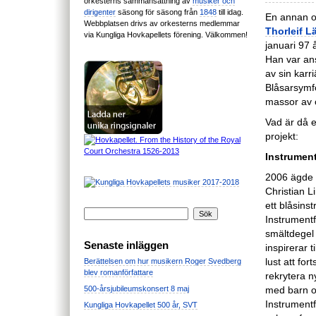
orkesterns sammansättning av
musiker och
dirigenter
säsong för säsong från
1848
till idag.
En annan ob
Webbplatsen drivs av orkesterns medlemmar
Thorleif 
via Kungliga Hovkapellets förening. Välkommen!
januari 97 å
Han var ans
av sin kar
Blåsarsymfo
massor av o
Vad är då e
projekt:
Instrument
2006 ägde 
Christian L
ett blåsin
Instrumentf
smältdegel 
Senaste inläggen
inspirerar t
lust att fo
Berättelsen om hur musikern Roger Svedberg
blev romanförfattare
rekrytera n
med barn o
500-årsjubileumskonsert 8 maj
Instrumentf
Kungliga Hovkapellet 500 år, SVT