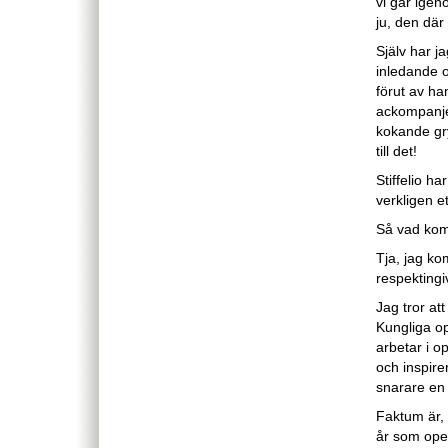
vi går igen
ju, den där
Själv har j
inledande 
förut av ha
ackompanje
kokande gry
till det!
Stiffelio h
verkligen e
Så vad kom 
Tja, jag ko
respektingi
Jag tror att
Kungliga op
arbetar i o
och inspire
snarare en
Faktum är, 
år som ope