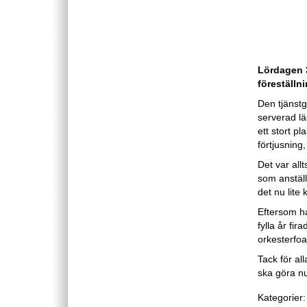
Lördagen 
föreställni
Den tjänstg
serverad lä
ett stort p
förtjusning
Det var all
som anställ
det nu lite 
Eftersom h
fylla år fir
orkesterfoa
Tack för all
ska göra n
Kategorier: