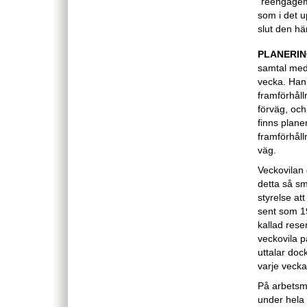
”reengageme
som i det u
slut den h
PLANERIN
samtal med
vecka. Han 
framförhåll
förväg, och
finns plane
framförhålln
väg.
Veckovilan 
detta så s
styrelse at
sent som 19
kallad rese
veckovila 
uttalar doc
varje vecka
På arbetsmi
under hela 