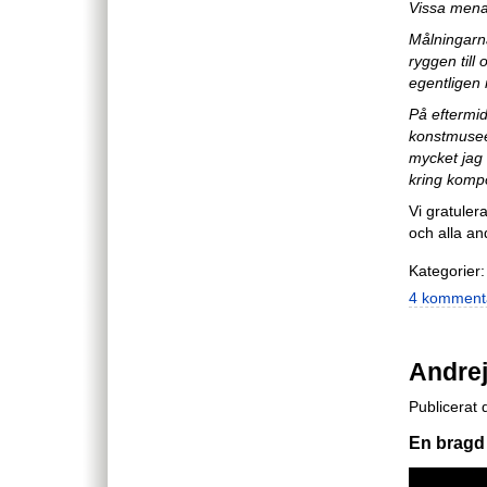
Vissa menar
Målningarna
ryggen till
egentligen 
På eftermid
konstmuseer
mycket jag 
kring kompo
Vi gratuler
och alla an
Kategorier:
4 komment
Andre
Publicerat
En bragd