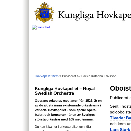
Hovkapellet hem
» Publicerat av Backa Katarina Eriksson
Oboist
Kungliga Hovkapellet – Royal
Swedish Orchestra
Publicerat
Operans orkester, med anor från 1526, är en
av de äldsta ännu existerande orkestrarna i
Sent i höst
världen. Hovkapellet - som spelar opera,
solooboist
balett och konserter - är en av Sveriges
Tivadar B
största orkestrar med 105 medlemmar.
och kom ur
Du kan kika ner i orkesterdiket och följa
Lars Stark