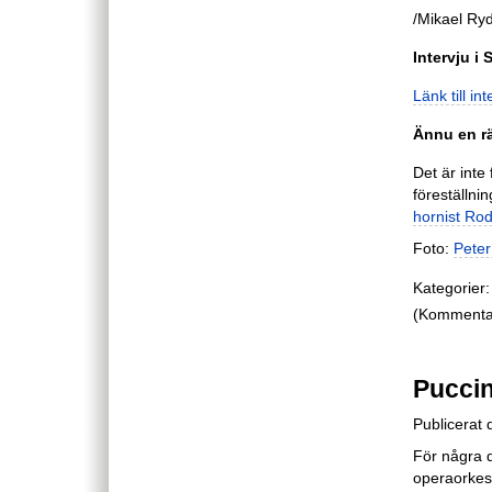
/Mikael Ry
Intervju i 
Länk till in
Ännu en r
Det är int
föreställni
hornist Ro
Foto:
Pete
Kategorier:
(Kommentare
Puccin
Publicerat 
För några 
operaorkest