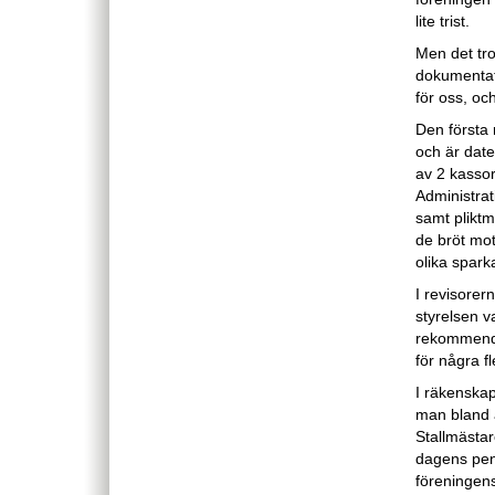
lite trist.
Men det tror
dokumentati
för oss, och
Den första 
och är dat
av 2 kassor
Administrat
samt pliktm
de bröt mo
olika spark
I revisorer
styrelsen va
rekommender
för några fl
I räkenskap
man bland a
Stallmästar
dagens penn
föreningens