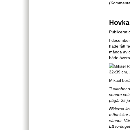
(Kommentare
Hovkap
Publicerat
I december 
hade fått f
många av os
både överra
Mikael berät
”I oktober 
senare veta
pågår 25 ja
Bilderna ko
människor b
vänner. Vår
Ett förflug