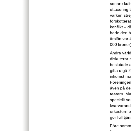
senare kult
uttaxering 
varken stre
förskottera
konflikt – 
hade den hö
årslön var
000 kronor)
Andra värld
diskuterar
beslutade at
gifta utgå 2
inkomst man
Föreningen 
även på de 
teatern. Ma
speciellt s
kvarvarande
orkestern o
gör full tj
Före somma