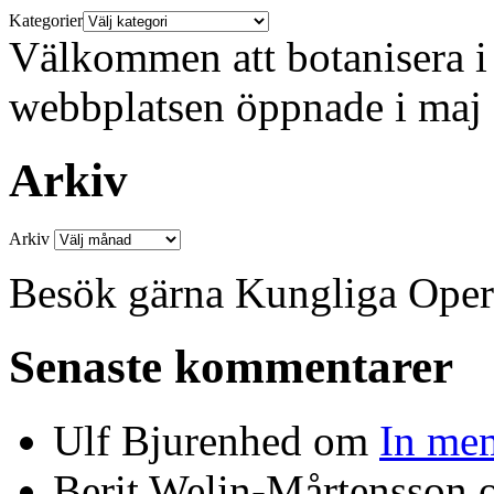
Kategorier
Välkommen att botanisera i 
webbplatsen öppnade i maj
Arkiv
Arkiv
Besök gärna Kungliga Ope
Senaste kommentarer
Ulf Bjurenhed
om
In me
Berit Welin-Mårtensson