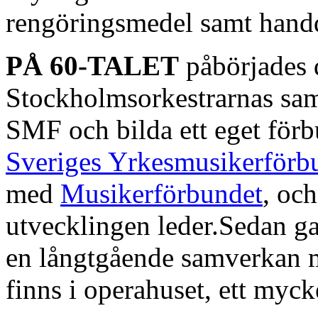
rengöringsmedel samt hand
PÅ 60-TALET
påbörjades d
Stockholmsorkestrarnas sam
SMF och bilda ett eget för
Sveriges Yrkesmusikerförb
med
Musikerförbundet
, och
utvecklingen leder.Sedan ga
en långtgående samverkan 
finns i operahuset, ett myc