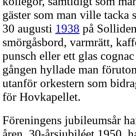
kollegor, samtidigt som man
gäster som man ville tacka s
30 augusti
1938
på Solliden
smörgåsbord, varmrätt, kaffe
punsch eller ett glas cognac
gången hyllade man förutom
utanför orkestern som bidrag
för Hovkapellet.
Föreningens jubileumsår ha
åren, 30-årsjubiléet 1950 