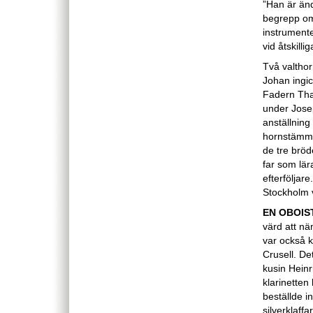
”Han är änd
begrepp om,
instrumente
vid åtskill
Två valthor
Johan ingic
Fadern Thad
under Josep
anställnin
hornstämmor
de tre bröd
far som lär
efterföljar
Stockholm v
EN OBOIS
värd att nä
var också k
Crusell. De
kusin Heinr
klarinetten
beställde i
silverklaff