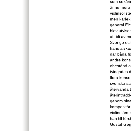
som sexåri
ännu mera 
violinsolis
men kärlek
general Eic
blev utvisa
att bli av m
Sverige oc
hans älskad
där båda fi
andre konse
obestånd oc
tvingades d
flera konse
svenska sä
återvända t
återinträdd
genom sina 
kompositör
violinstäm
han till för
Gustaf Geij