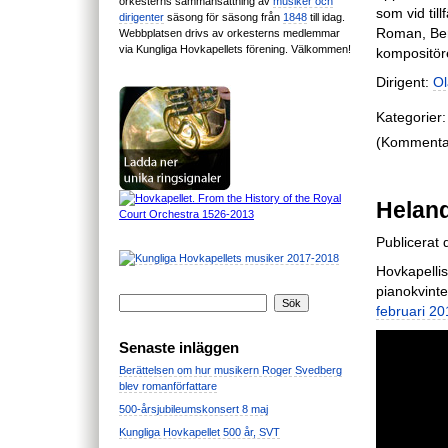
orkesterns sammansättning av
musiker och
som vid till
dirigenter
säsong för säsong från
1848
till idag.
Roman, Ber
Webbplatsen drivs av orkesterns medlemmar
via Kungliga Hovkapellets förening. Välkommen!
kompositö
Dirigent:
Ol
Kategorier:
(Kommentare
Heland
Publicerat
Hovkapelli
pianokvintet
februari 20
Senaste inläggen
Berättelsen om hur musikern Roger Svedberg
blev romanförfattare
500-årsjubileumskonsert 8 maj
Kungliga Hovkapellet 500 år, SVT