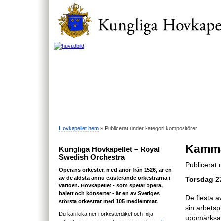
Hovkapellet hem
» Publicerat under kategori kompositörer
Kamma
Kungliga Hovkapellet – Royal
Swedish Orchestra
Publicerat
Operans orkester, med anor från 1526, är en
av de äldsta ännu existerande orkestrarna i
Torsdag 27
världen. Hovkapellet - som spelar opera,
balett och konserter - är en av Sveriges
De flesta a
största orkestrar med 105 medlemmar.
sin arbetsp
Du kan kika ner i orkesterdiket och följa
uppmärksam