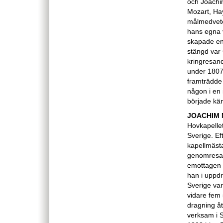
och Joachi
Mozart, Ha
målmedveten
hans egna v
skapade en
stängd var 
kringresan
under 1807
framträdde 
någon i en 
började kä
JOACHIM 
Hovkapellet
Sverige. Ef
kapellmästa
genomresa p
emottagen 
han i uppdra
Sverige var
vidare fem 
dragning åt
verksam i S