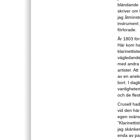
bländande t
skriver om 
jag åtminst
instrument j
förlorade.
År 1803 för
Här kom han
klarinettis
vägledande 
med andra s
artister. A
av en anekd
bort. I dag
vanligheten
och de fles
Crusell ha
vid den här
egen svärs
”Klarinetti
jag skänker
enda av pa