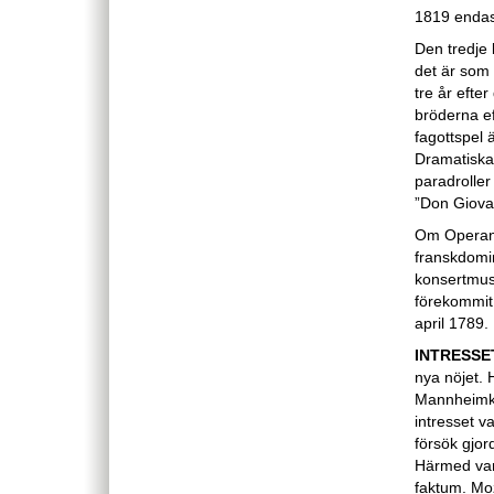
1819 endas
Den tredje 
det är som 
tre år efte
bröderna ef
fagottspel
Dramatiska
paradroller
”Don Giovan
Om Operans 
franskdomin
konsertmus
förekommit
april 1789.
INTRESSE
nya nöjet. 
Mannheimko
intresset v
försök gjo
Härmed var
faktum. Mo