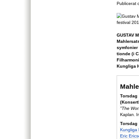
Publicerat
GUSTAV MA
Mahlersat
symfonier 
tionde (i 
Filharmoni
Kungliga H
Mahle
Torsdag 
(Konsert
”The Wor
Kaplan. In
Torsdag 
Kungliga 
Eric Eri