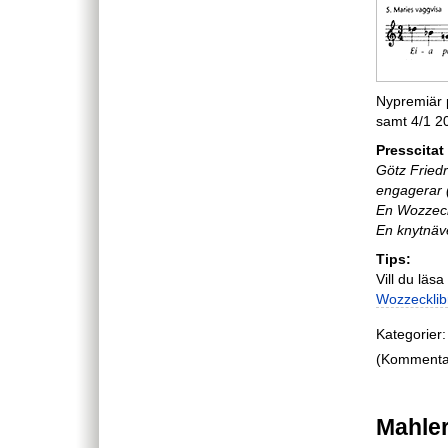
Nypremiär 
samt 4/1 20
Presscitat
Götz Fried
engagerar 
En Wozzeck 
En knytnäv
Tips:
Vill du läs
Wozzecklibr
Kategorier:
(Kommentare
Mahler