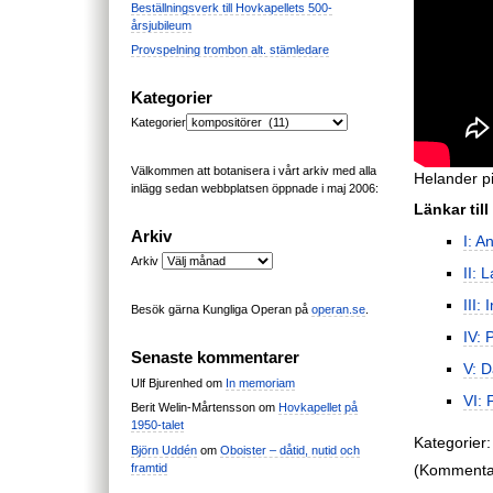
Beställningsverk till Hovkapellets 500-
årsjubileum
Provspelning trombon alt. stämledare
Kategorier
Kategorier
Välkommen att botanisera i vårt arkiv med alla
Helander pi
inlägg sedan webbplatsen öppnade i maj 2006:
Länkar till
Arkiv
I: A
Arkiv
II: 
III:
Besök gärna Kungliga Operan på
operan.se
.
IV: 
Senaste kommentarer
V: D
Ulf Bjurenhed
om
In memoriam
VI: 
Berit Welin-Mårtensson
om
Hovkapellet på
1950-talet
Kategorier:
Björn Uddén
om
Oboister – dåtid, nutid och
(Kommentare
framtid