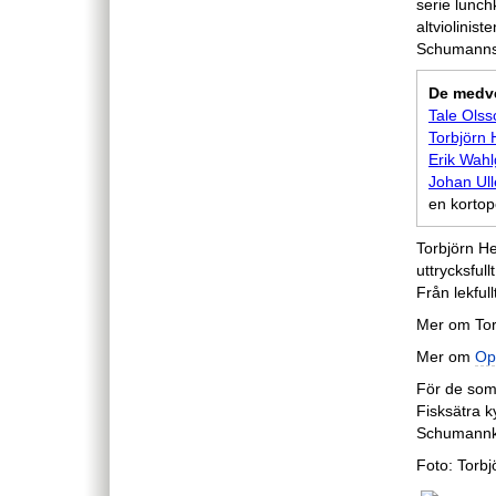
serie lunc
altviolinis
Schumanns
De medve
Tale Olss
Torbjörn 
Erik Wahl
Johan Ul
en kortop
Torbjörn He
uttrycksfull
Från lekfull
Mer om Tor
Mer om
Op
För de som 
Fisksätra k
Schumannkv
Foto: Torb