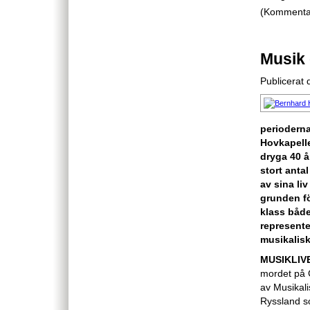
(Kommentare
Musik 
Publicerat
perioderna
Hovkapelle
dryga 40 å
stort antal
av sina liv
grunden f
klass både 
represente
musikalisk
MUSIKLIV
mordet på Gu
av Musikal
Ryssland so