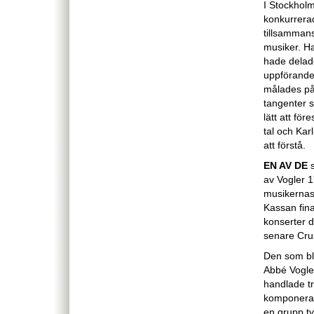
I Stockhol
konkurrera
tillsammans
musiker. H
hade delad
uppförandet
målades på
tangenter s
lätt att för
tal och Kar
att förstå.
EN AV DE
s
av Vogler 1
musikernas f
Kassan fin
konserter 
senare Crus
Den som ble
Abbé Vogler
handlade tr
komponeran
en grupp ty