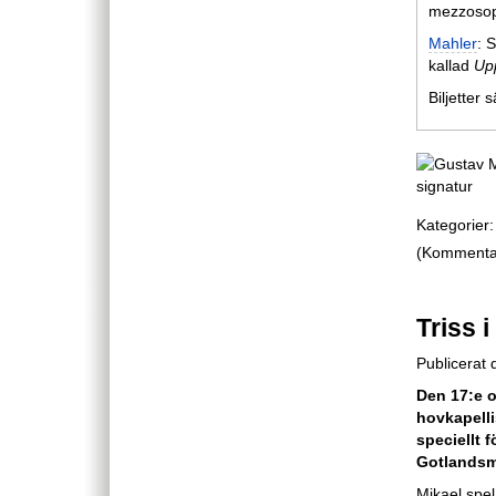
mezzoso
Mahler
: 
kallad
Up
Biljetter
Kategorier:
(Kommentare
Triss 
Publicerat
Den 17:e o
hovkapell
speciellt 
Gotlandsmu
Mikael spel