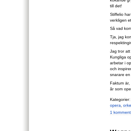
till det!
Stiffelio h
verkligen e
Så vad kom 
Tja, jag ko
respektingi
Jag tror att
Kungliga op
arbetar i o
och inspire
snarare en
Faktum är, 
år som ope
Kategorier:
opera
,
orke
1 komment