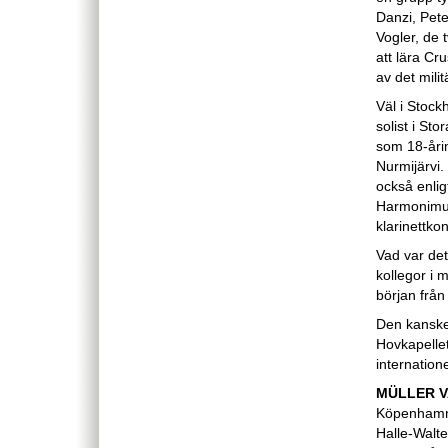
Danzi, Pete
Vogler, de 
att lära Cr
av det milit
Väl i Stock
solist i St
som 18-årin
Nurmijärvi. 
också enlig
Harmonimus
klarinettko
Vad var det
kollegor i 
början från
Den kanske 
Hovkapellet
internatione
MÜLLER V
Köpenhamn.
Halle-Walte