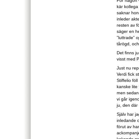
För någon 
kär kollega 
saknar hon
inleder akt
resten av f
säger en h
”luttrade” o
tårögd, och
Det finns 
visst med P
Just nu rep
Verdi fick
Stiffelio fö
kanske lite
men sedan h
vi går igen
ju, den där
Själv har j
inledande 
förut av ha
ackompanje
kokande gry