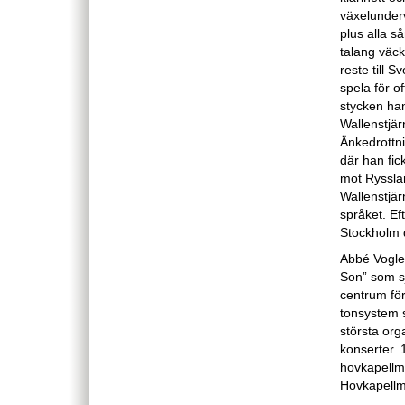
växelundervi
plus alla s
talang väck
reste till 
spela för o
stycken han
Wallenstjär
Änkedrottn
där han fic
mot Rysslan
Wallenstjär
språket. Eft
Stockholm d
Abbé Vogle
Son” som sj
centrum för
tonsystem s
största org
konserter. 1
hovkapellm
Hovkapellmä