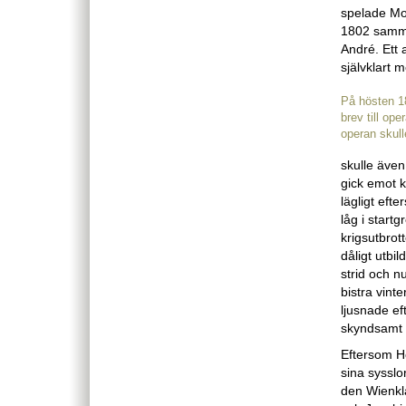
spelade Moz
1802 samma
André. Ett
självklart 
På hösten 1
brev till ope
operan skul
skulle även
gick emot 
lägligt eft
låg i start
krigsutbrot
dåligt utbi
strid och n
bistra vint
ljusnade ef
skyndsamt 
Eftersom Ho
sina sysslor
den Wienkla