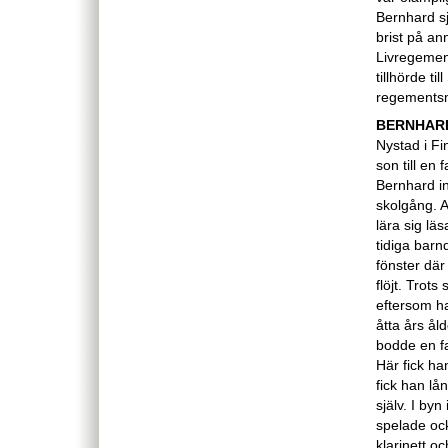
Bernhard sj
brist på an
Livregement
tillhörde t
regements
BERNHAR
Nystad i F
son till en 
Bernhard in
skolgång. Av
lära sig läs
tidiga barn
fönster dä
flöjt. Trot
eftersom han
åtta års åld
bodde en fa
Här fick ha
fick han lån
själv. I by
spelade ock
klarinett o