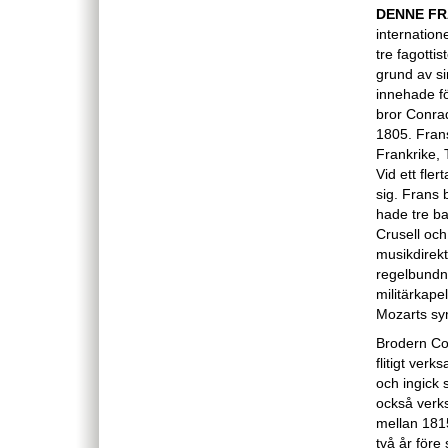
DENNE F
internatione
tre fagotti
grund av si
innehade fö
bror Conrad
1805. Frans
Frankrike,
Vid ett fle
sig. Frans 
hade tre ba
Crusell oc
musikdirekt
regelbundn
militärkape
Mozarts sy
Brodern Con
flitigt ve
och ingick 
också verk
mellan 1815
två år före