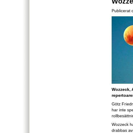
Wozze
Publicerat
Wozzeck, A
repertoar
Götz Friedr
har inte sp
rollbesättni
Wozzeck ha
drabbas av