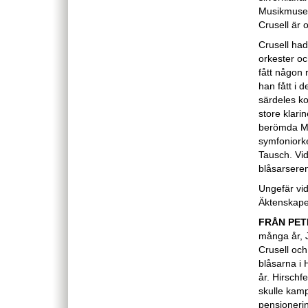
Musikmuseet
Crusell är
Crusell had
orkester och
fått någon 
han fått i d
särdeles ko
store klari
berömda Ma
symfoniorke
Tausch. Vi
blåsarseren
Ungefär vi
Äktenskapet
FRÅN PE
många år, J
Crusell oc
blåsarna i 
år. Hirschf
skulle kamp
pensioneri