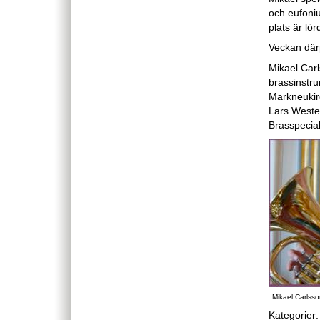
och eufoniu
plats är lö
Veckan därp
Mikael Carl
brassinstrum
Markneukirc
Lars Weste
Brasspecial
Mikael Carlss
Kategorier: