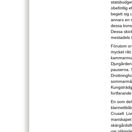
statsbudge
obefintlig
begett sig
annars en 
dessa konse
Dessa skick
mestadels i
Förutom ork
mycket rikt
kammarmusik
Djurgården 
pauserna. 
Drottningh
sommarmåna
Kungsträdg
fortfarand
En som delv
klarinettbl
Crusell. Li
manskapet p
skärgårdsf
var olämpli