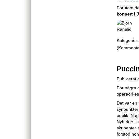
Förutom de
konsert i 
Kategorier:
(Kommentare
Puccin
Publicerat 
För några 
operaorkest
Det var en 
synpunkter 
publik. Någ
Nyheters ku
skribenter 
förstod hon