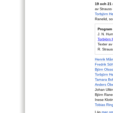
19 och 21
av Strauss
Torbjörn H
Ranelid, so
Program
J. N. Hum
Torbjörn 
Texter a
R. Strauss
Henrik Må
Fredrik So
Björn Olss
Torbjörn H
Tamara Boh
Anders Öb
Johan Ullé
Björn Ranel
Inese Kloti
Tobias Rin
Läs
mer om