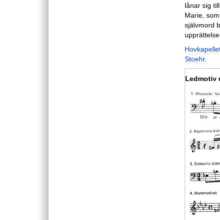
lånar sig ti
Marie, som
självmord b
upprättels
Hovkapelle
Stoehr
.
Ledmotiv 