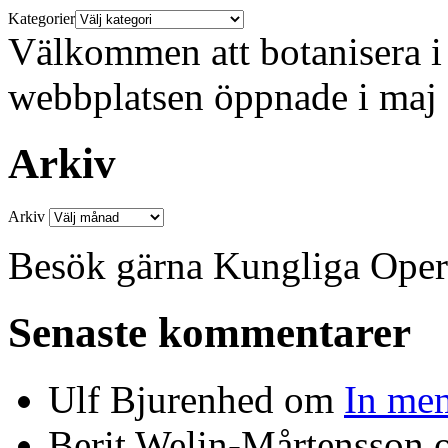
Kategorier
Välkommen att botanisera i 
webbplatsen öppnade i maj
Arkiv
Arkiv
Besök gärna Kungliga Ope
Senaste kommentarer
Ulf Bjurenhed
om
In me
Berit Welin-Mårtensson