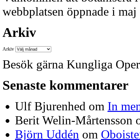
webbplatsen öppnade i maj
Arkiv
Arkiv
Besök gärna Kungliga Ope
Senaste kommentarer
Ulf Bjurenhed
om
In me
Berit Welin-Mårtensson
Björn Uddén
om
Oboiste