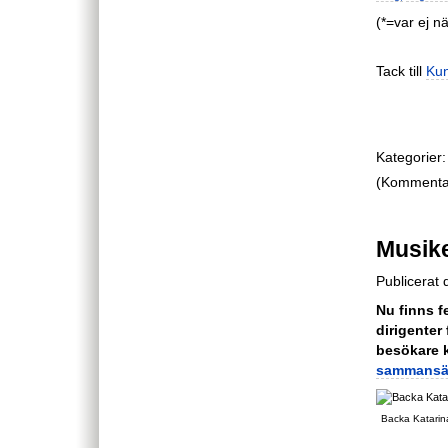
(*=var ej nä
Tack till
Kun
Kategorier:
(Kommentare
Musik
Publicerat
Nu finns 
dirigenter
besökare 
sammansät
Backa Katarina