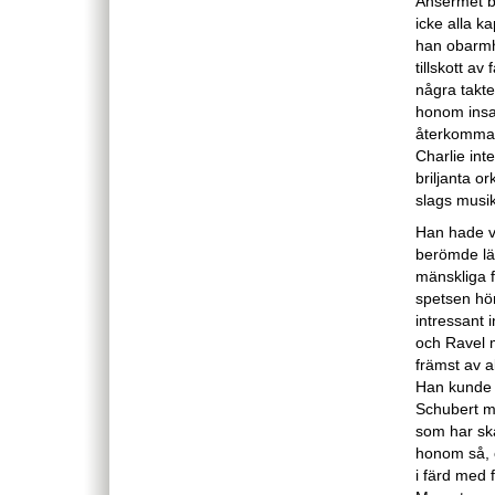
Ansermet br
icke alla k
han obarmh
tillskott av
några takte
honom insat
återkomma 
Charlie int
briljanta o
slags musik
Han hade vu
berömde lär
mänskliga f
spetsen hör
intressant 
och Ravel m
främst av 
Han kunde e
Schubert me
som har sk
honom så, o
i färd med 