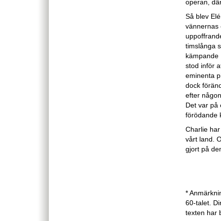
operan, dä
Så blev Elén
vännernas ö
uppoffrand
timslånga 
kämpande El
stod inför 
eminenta p
dock förän
efter någon
Det var på
förödande k
Charlie har 
vårt land. 
gjort på d
* Anmärkni
60-talet. D
texten har 