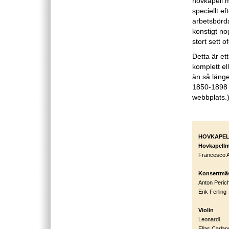
hovkapell 
speciellt e
arbetsbörda
konstigt no
stort sett 
Detta är et
komplett ell
än så länge 
1850-1898 ä
webbplats.
HOVKAPELL
Hovkapellm
Francesco An
Konsertmäs
Anton Peric
Erik Ferling
Violin
Leonardi
Elias Carlan