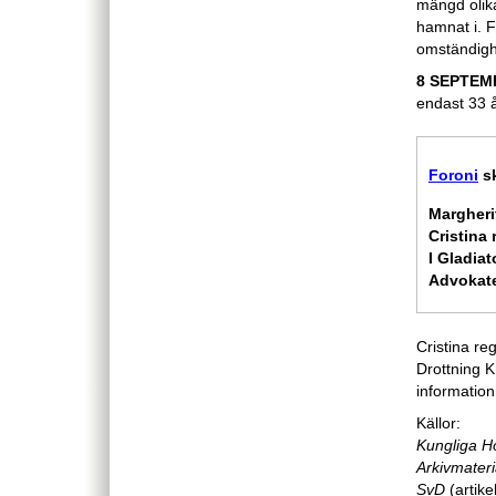
mängd olika
hamnat i. F
omständighe
8 SEPTEM
endast 33 
Foroni
sk
Margheri
Cristina 
I Gladiat
Advokate
Cristina r
Drottning K
informatio
Källor:
Kungliga H
Arkivmater
SvD
(artike