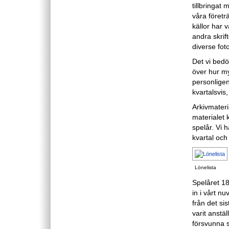
tillbringat 
våra företr
källor har 
andra skrif
diverse foto
Det vi bedö
över hur my
personligen
kvartalsvis
Arkivmateri
materialet k
spelår. Vi h
kvartal och
Lönelista
Spelåret 18
in i vårt n
från det sis
varit anstä
försvunna sp