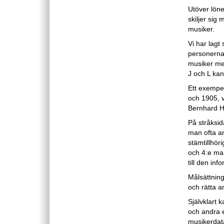
Utöver lönel
skiljer sig
musiker.
Vi har lagt 
personerna 
musiker me
J och L kan 
Ett exempel
och 1905, v
Bernhard H
På stråksida
man ofta an
stämtillhör
och 4:e man
till den inf
Målsättning
och rätta a
Självklart k
och andra e
musikerdata