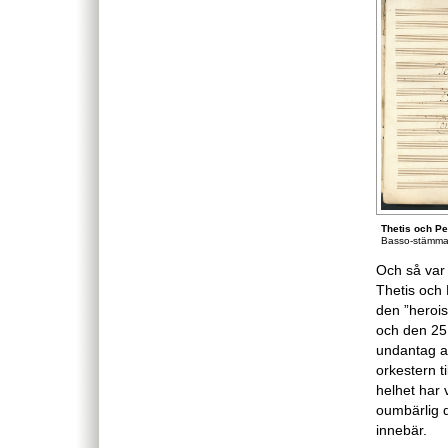
Thetis och Pe
Basso-stämm
Och så var 
Thetis och
den ”heroi
och den 25
undantag av
orkestern t
helhet har 
oumbärlig d
innebär.