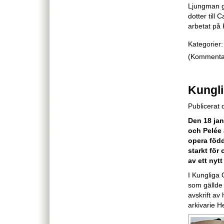
Ljungman g
dotter till
arbetat på
Kategorier:
(Kommentare
Kungli
Publicerat
Den 18 jan
och Pelée 
opera föd
starkt för
av ett nyt
I Kungliga O
som gällde 
avskrift av 
arkivarie H