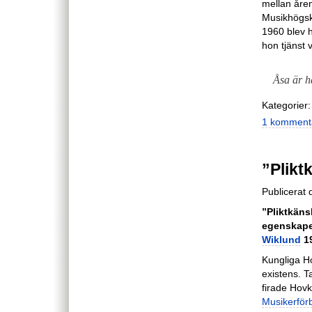
mellan åre
Musikhögsk
1960 blev h
hon tjänst 
Åsa är h
Kategorier:
1 komment
”Plikt
Publicerat
”Pliktkäns
egenskape
Wiklund
19
Kungliga Ho
existens. T
firade Hovk
Musikerför