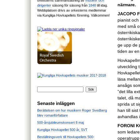
orkesterns sammansättning av
musiker och
närmare.
dirigenter
säsong för säsong från
1848
till idag.
Webbplatsen drivs av orkesterns medlemmar
JACOPO F
via Kungliga Hovkapellets förening. Välkommen!
pianist och
med små ope
österrikisk
österrikisk
ge upp de p
tiden av e
Hovkapellm
utveckling 
Hovkapelle
läsa mellan
ansågs som
”det lilla 
talet, då m
Senaste inläggen
sprida ut si
han till si
Berättelsen om hur musikern Roger Svedberg
blev romanförfattare
avhandlas i
500-årsjubileumskonsert 8 maj
FORONI K
Kungliga Hovkapellet 500 år, SVT
som ledare 
Beställningsverk till Hovkapellets 500-
operatrupp