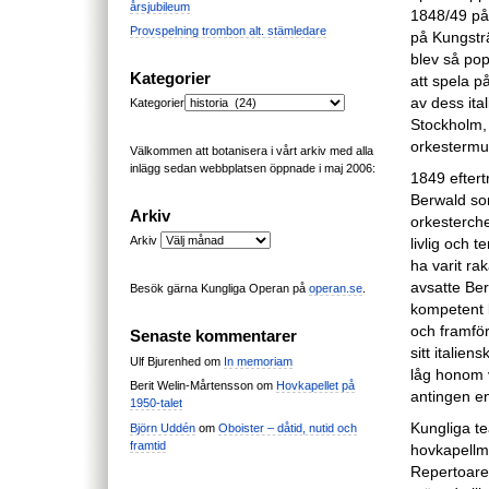
årsjubileum
1848/49 på
Provspelning trombon alt. stämledare
på Kungstr
blev så pop
Kategorier
att spela p
av dess ita
Kategorier
Stockholm,
orkestermu
Välkommen att botanisera i vårt arkiv med alla
inlägg sedan webbplatsen öppnade i maj 2006:
1849 efter
Berwald so
Arkiv
orkesterche
Arkiv
livlig och 
ha varit ra
avsatte Ber
Besök gärna Kungliga Operan på
operan.se
.
kompetent k
och framföra
Senaste kommentarer
sitt italie
Ulf Bjurenhed
om
In memoriam
låg honom v
Berit Welin-Mårtensson
om
Hovkapellet på
antingen e
1950-talet
Kungliga te
Björn Uddén
om
Oboister – dåtid, nutid och
framtid
hovkapellm
Repertoaren