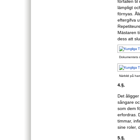
förfallen t
lämpligt och
förnyas. Å
eftergifva
Repetiteure
Mästaren til
dess att slu
Dokumentets si
Närbild på han
4.§.
Det åligger
sångare och
som dem för
erfordras. 
timmar, inf
sine roler,
5.§.