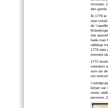
hornister,
den gamle 
År 1778 är 
utan också 
de ”capellb
förändringe
inte specie
hade man fö
sällskap m
1770-talet 
svenska så
1772 struk
orkestern 
som var ­di
ren instru
I vokalgrup
början var 
minst, väl
personer. (