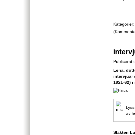
Kategorier:
(Kommentare
Interv
Publicerat
Lena, dott
intervjuar
1921-62) i
Lyss
av h
Släkten La