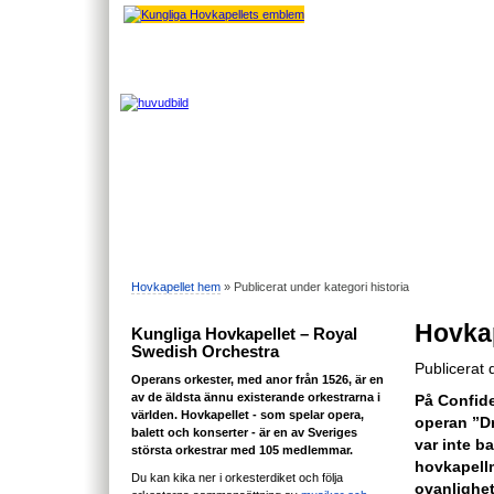
Hovkapellet hem
» Publicerat under kategori historia
Hovka
Kungliga Hovkapellet – Royal
Swedish Orchestra
Publicerat
Operans orkester, med anor från 1526, är en
av de äldsta ännu existerande orkestrarna i
På Confid
världen. Hovkapellet - som spelar opera,
operan ”Dr
balett och konserter - är en av Sveriges
var inte b
största orkestrar med 105 medlemmar.
hovkapellm
Du kan kika ner i orkesterdiket och följa
ovanlighet