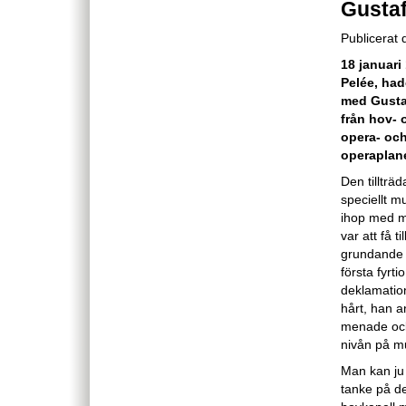
Gustaf
Publicerat
18 januari
Pelée, had
med Gustaf
från hov- 
opera- och
operaplan
Den tillträ
speciellt m
ihop med m
var att få 
grundande 
första fyrt
deklamatio
hårt, han a
menade ock
nivån på mu
Man kan ju 
tanke på de