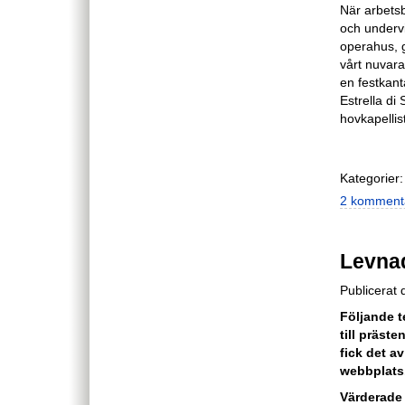
När arbetsb
och undervi
operahus, g
vårt nuvar
en festkant
Estrella d
hovkapellis
Kategorier:
2 komment
Levnad
Publicerat
Följande t
till präste
fick det a
webbplats
Värderade