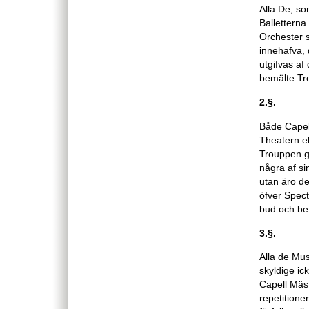
Alla De, so
Balletterna
Orchester s
innehafva,
utgifvas af
bemälte Tr
2.§.
Både Capell
Theatern el
Trouppen gi
några af si
utan äro de
öfver Spec
bud och bef
3.§.
Alla de Mus
skyldige ic
Capell Mäst
repetitione