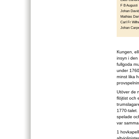
F B Augusti
Johan Davi
Mathias Dani
Carl Fr Wil
Johan Carp
Kungen, ell
insyn i den
fullgoda mu
under 1760-
minst lika 
provspelni
Utöver de ny
flöjtist oc
trumslagare
1770-talet.
spelade oc
var samman
1 hovkapell
altvioliniste