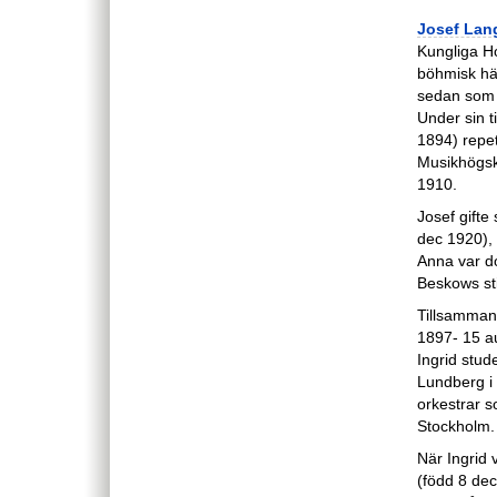
Josef Lan
Kungliga H
böhmisk hä
sedan som 
Under sin t
1894) repet
Musikhögsk
1910.
Josef gifte
dec 1920), 
Anna var dot
Beskows st
Tillsamman
1897- 15 au
Ingrid stud
Lundberg i 
orkestrar s
Stockholm.
När Ingrid 
(född 8 dec