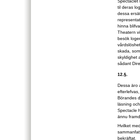
Spectaclet
til deras 
dessa ersät
representati
hinna blifva
Theatern vi
besök loge
vårdslöshet
skada, som
skyldighet 
sådant Dire
12.§.
Dessa äro a
efterlefvas,
Börandes d
läsning och 
Spectacle h
ännu framde
Hvilket med
sammanfatta
bekräftat.