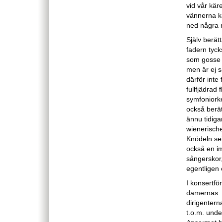
vid vår kär
vännerna ka
ned några 
Själv berät
fadern tycks
som gosse i
men är ej s
därför inte
fullfjädrad
symfoniorke
också berätt
ännu tidiga
wienerische
Knödeln sei
också en im
sångerskor,
egentligen 
I konsertfö
damernas. H
dirigentern
t.o.m. unde