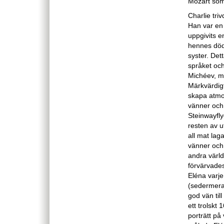
Mozart som
Charlie tri
Han var en 
uppgivits e
hennes död
syster. Det
språket och
Michéev, me
Märkvärdig
skapa atmos
vänner och 
Steinwayfly
resten av 
all mat lag
vänner och
andra värld
förvärvades
Eléna varje
(sedermera 
god vän til
ett trolskt
porträtt på