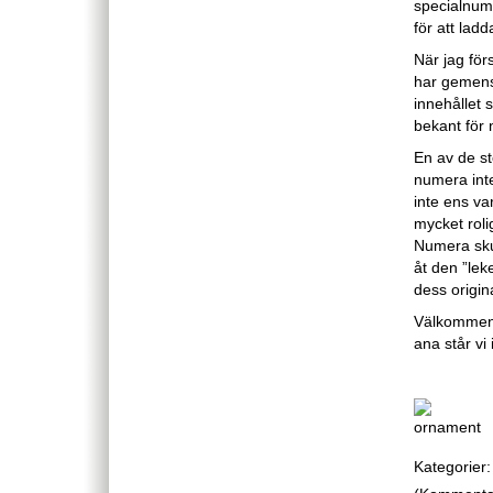
specialnumm
för att ladd
När jag för
har gemens
innehållet 
bekant för 
En av de st
numera int
inte ens v
mycket roli
Numera sku
åt den ”lek
dess origin
Välkommen a
ana står vi 
Kategorier: