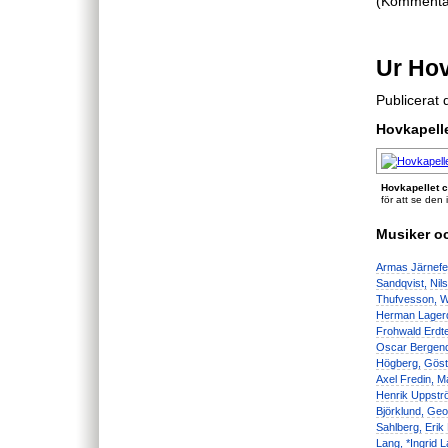
(Kommentare
Ur Hov
Publicerat
Hovkapelle
Hovkapellet c
för att se den i
Musiker oc
Armas Järnefel
Sandqvist,
Nil
Thufvesson,
W
Herman Lagerq
Frohwald Erdte
Oscar Bergend
Högberg,
Göst
Axel Fredin,
Ma
Henrik Uppstr
Björklund,
Geo
Sahlberg,
Erik
Lang,
*Ingrid 