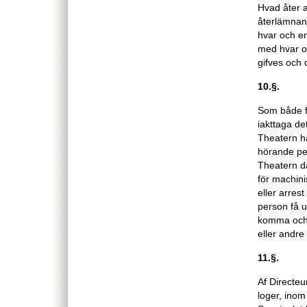
Hvad åter 
återlämnan
hvar och en
med hvar o
gifves och
10.§.
Som både fö
iakttaga d
Theatern haf
hörande per
Theatern dä
för machini
eller arrest
person få u
komma och 
eller andre
11.§.
Af Directeu
loger, inom