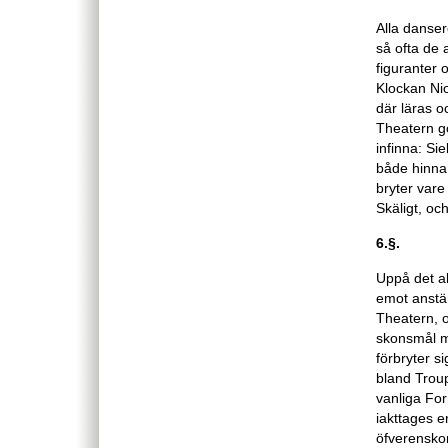
Alla danser
så ofta de 
figuranter 
Klockan Nio
där läras o
Theatern gö
infinna: Si
både hinna
bryter vare 
Skäligt, oc
6.§.
Uppå det al
emot anstän
Theatern, 
skonsmål me
förbryter s
bland Troup
vanliga For
iakttages e
öfverenskom