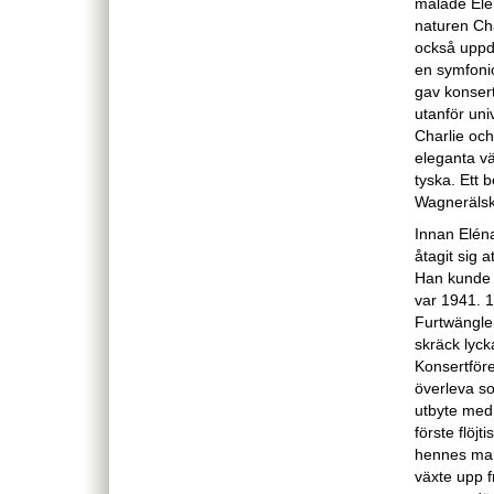
målade Elé
naturen Cha
också uppd
en symfoni
gav konser
utanför uni
Charlie och
eleganta vä
tyska. Ett 
Wagnerälska
Innan Eléna
åtagit sig 
Han kunde 
var 1941. 1
Furtwängle
skräck lyck
Konsertföre
överleva som
utbyte med
förste flöj
hennes mam
växte upp f