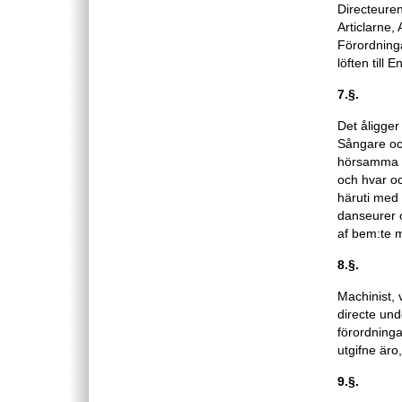
Directeuren
Articlarne,
Förordning
löften till
7.§.
Det åligger
Sångare oc
hörsamma al
och hvar o
häruti med 
danseurer 
af bem:te m
8.§.
Machinist, 
directe und
förordninga
utgifne äro
9.§.