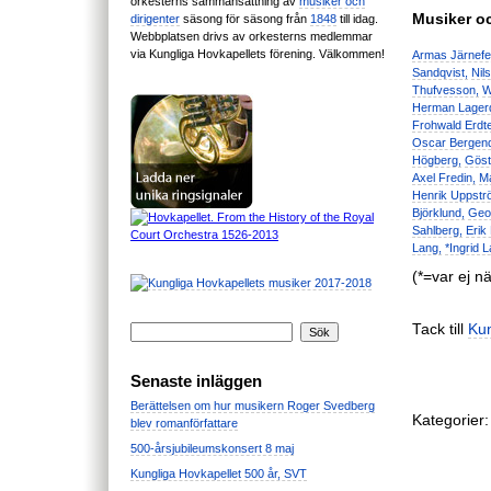
orkesterns sammansättning av
musiker och
Musiker oc
dirigenter
säsong för säsong från
1848
till idag.
Webbplatsen drivs av orkesterns medlemmar
via Kungliga Hovkapellets förening. Välkommen!
Armas Järnefel
Sandqvist,
Nil
Thufvesson,
W
Herman Lagerq
Frohwald Erdte
Oscar Bergend
Högberg,
Göst
Axel Fredin,
Ma
Henrik Uppstr
Björklund,
Geo
Sahlberg,
Erik
Lang,
*Ingrid 
(*=var ej nä
Tack till
Ku
Senaste inläggen
Berättelsen om hur musikern Roger Svedberg
Kategorier:
blev romanförfattare
500-årsjubileumskonsert 8 maj
Kungliga Hovkapellet 500 år, SVT