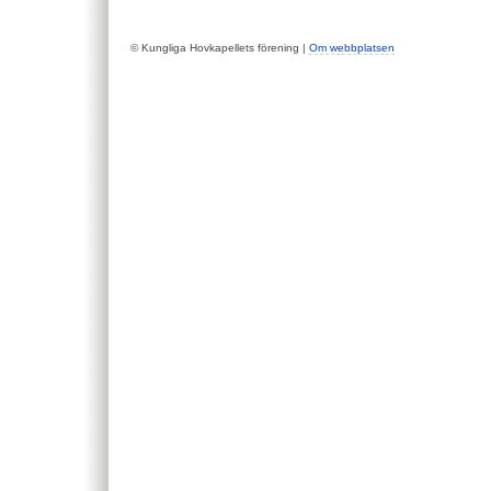
© Kungliga Hovkapellets förening |
Om webbplatsen