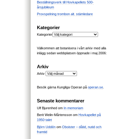
Beställningsverk till Hovkapellets 500-
årsjubileum
Provspelning trombon alt. stämledare
Kategorier
Kategorier
Välkommen att botanisera i vårt arkiv med alla
inlägg sedan webbplatsen öppnade i maj 2006:
Arkiv
Arkiv
Besök gärna Kungliga Operan på
operan.se
.
Senaste kommentarer
Ulf Bjurenhed
om
In memoriam
Berit Welin-Mårtensson
om
Hovkapellet på
1950-talet
Björn Uddén
om
Oboister – dåtid, nutid och
framtid