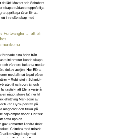
 de låtit Mozart och Schubert
 har skapat sådana ouppnåeliga
 uppriktiga tårar för att
 ett inre släktskap med
av Furtwängler … att bli
 hos
armonikerna
n förenade sina öden från
 fasta inkomster kunde skapa
nner och vänners bekanta medan
ärd del av ateljén. Hur Eléna
oner med all mat lagad på en
närer – Rubinstein, Schmidt-
utet till och porträtt och
antastiskt att Eléna varje år
en något större bil) ner till
 ex-drottning Mari-José av
um och van Dyck-porträtt på
a magnolior och fiskar på
e flöjtkompositioner. Där fick
tt sätta upp en
 gav konserter i andra delar
oteket i Coimbra med milsvid
r Charlie svängde sig med