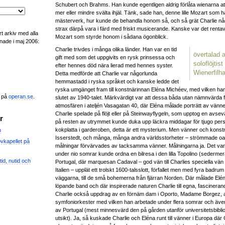
Schubert och Brahms. Han kunde egentligen aldrig förlåta wienarna att
mer eller mindre svälta ihjäl. Tänk, sade han, denne lille Mozart som
mästerverk, hur kunde de behandla honom så, och så grät Charlie några
strax därpå vara i färd med friskt musicerande. Kanske var det rentav
t arkiv med alla
Mozart som styrde honom i sådana ögonblick.
nade i maj 2006:
Charlie trivdes i många olika länder. Han var en tid
övertalad 
gift med som det uppgivits en rysk prinsessa och
soloflöjtist
efter hennes död nära lierad med hennes syster.
Wienerfilh
Detta medförde att Charlie var någorlunda
hemmastadd i ryska språket och kanske ledde det
ryska umgänget fram till konstnärinnan Eléna Michéev, med vilken ha
n på
operan.se
.
slutet av 1940-talet. Märkvärdigt var att dessa båda utan nämnvärda
atmosfären i ateljén Vasagatan 40, där Eléna målade porträtt av vä
Charlie spelade på flöjt eller på Steinwayflygeln, som upptog en avsev
r
på resten av utrymmet kunde duka upp läckra middagar för tjugo pers
kokplatta i garderoben, detta är ett mysterium. Men vänner och konst
m
Isserstedt, och många, många andra världsstorheter – strömmade oavbr
vkapellet på
målningar förvärvades av tacksamma vänner. Målningarna ja. Det var f
under nio somrar kunde ordna en bilresa i den lilla Topolino (sedermera 
id, nutid och
Portugal, där marquesan Cadaval – god vän till Charlies speciella vän
Italien – upplät ett trolskt 1600-talsslott, förfallet men med fyra badr
väggarna, till de små bohemerna från fjärran Norden. Där målade Elén
löpande band och där inspirerade naturen Charlie till egna, fascinerand
Charlie också uppdrag av en förnäm dam i Oporto, Madame Borgez, a
symfoniorkester med vilken han arbetade under flera somrar och även
av Portugal (mest minnesvärd den på gården utanför universitetsbibli
utsikt). Ja, så kuskade Charlie och Eléna runt till vänner i Europa dä