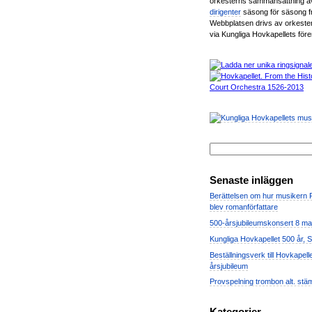
orkesterns sammansättning 
dirigenter
säsong för säsong 
Webbplatsen drivs av orkest
via Kungliga Hovkapellets för
Senaste inläggen
Berättelsen om hur musikern
blev romanförfattare
500-årsjubileumskonsert 8 ma
Kungliga Hovkapellet 500 år, 
Beställningsverk till Hovkapell
årsjubileum
Provspelning trombon alt. stä