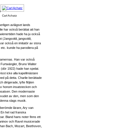
m
Carl Achatz
nerligen avlägset lands
ie har också berättat att han
ån wienertiden hade ha ju också
t (Jangsoldi, jangsoldi,
var också en imitatör av stora
er etc. kunde ha parodiera på
lt damernas. Han var också
, Furtwängler, Bruno Walter
 (dör 1922) hade han spelat.
isst icke alla kapellmästare
ned på detta. Charlie berättade
 dirigerade, lyfte flöjten
gav honom insatstecken och
a insatsen. Den modernaste
i huvudet av den, men som den
 denna slags musik.
 berömde lärare, Ary van
. En hel rad franska
ar. Bland hans noter finns ett
tjaninov och Ravel musicerade
e han Bach, Mozart, Beethoven,