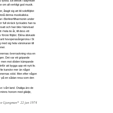
s tyska. Ett besök i Bayreuth
e om all verkligt god musik.
åtagit sig att bli soloflöjtist
tstå denna musikaliska
n i Berlinerfilharmonin under
 full skräck lyckades han ta
besatt och han blev hänvisad
 hela tio år, till dess ett
örste flöjtist. Eléna älskade
rit hovoperasångerska i St
g med sig hela vänskaran till
nner.
 vännernas överraskning visa en
en. Det var ett gripande
de men mot döden kämpande
för att bygga upp ett nytt liv.
lie kanske mer än något
nnernas stöd. Men efter någon
var på en sådan resa som den
se i vårt land. Otaliga äro de
an minns honom med glädje,
ve Ljungman* 22 jan 1974