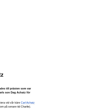
tz
des till prästen som var
Carls son Dag Achatz för
ficiera vid vår käre
Carl Achatz
om på senare tid Charlie).