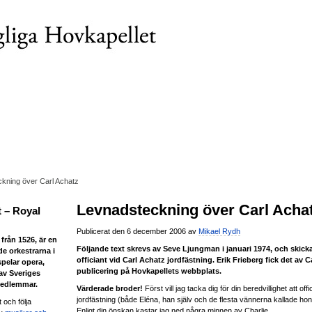
kning över Carl Achatz
Levnadsteckning över Carl Acha
 – Royal
Publicerat den 6 december 2006 av
Mikael Rydh
från 1526, är en
Följande text skrevs av Seve Ljungman i januari 1974, och skicka
de orkestrarna i
officiant vid Carl Achatz jordfästning. Erik Frieberg fick det av 
spelar opera,
publicering på Hovkapellets webbplats.
 av Sveriges
medlemmar.
Värderade broder!
Först vill jag tacka dig för din beredvillighet att of
jordfästning (både Eléna, han själv och de flesta vännerna kallade hon
 och följa
Enligt din önskan kastar jag ned några minnen av Charlie.