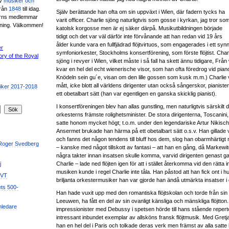
av
musiker och
från
1848
till idag.
Själv berättande han ofta om sin uppväxt i Wien, där fadern tycks ha
erns medlemmar
varit officer. Charlie sjöng naturligtvis som gosse i kyrkan, jag tror so
ening. Välkommen!
katolsk korgosse men är ej säker därpå. Musikutbildningen började
tidigt och det var väl därför inte förvånande att han redan vid 19 års
ålder kunde vara en fullfjädrad flöjtvirtuos, som engagerades i ett syn
symfoniorkester, Stockholms konsertförening, som förste flöjtist. Charl
sjöng i revyer i Wien, vilket måste i så fall ha skett ännu tidigare, Fr
kvar en hel del echt wienerische visor, som han ofta föredrog vid piano
Knödeln sein gu´e, visan om den lille gossen som kusk m.m.) Charlie 
mått, icke blott all världens dirigenter utan också sångerskor, pianist
ett obetalbart sätt (han var egentligen en ganska skicklig pianist).
I konsertföreningen blev han allas gunstling, men naturligtvis särski
orkesterns främste rolighetsminister. De stora dirigenterna, Toscanini
satte honom mycket högt; t.o.m. under den legendariske Artur Nikisch
Ansermet brukade han härma på ett obetalbart sätt o.s.v. Han gillade v
och fanns det någon tendens till bluff hos dem, slog han obarmhärtigt 
 Roger Svedberg
– kanske med något tillskott av fantasi – att han en gång, då Markewitch
några takter innan insatsen skulle komma, varvid dirigenten genast 
Charlie – lade ned flöjten igen för att i stället återkomma vid den rätt
j
musiken kunde i regel Charlie inte tåla. Han påstod att han fick ont 
SVT
briljanta orkestermusiker han var gjorde han ändå utmärkta insatser i
ets 500-
Han hade vuxit upp med den romantiska flöjtskolan och torde från sin
Leeuwen, ha fått en del av sin ovanligt känsliga och mänskliga flöjtton
mledare
impressionister med Debussy i spetsen hörde till hans stående reperto
intressant inbundet exemplar av allsköns fransk flöjtmusik. Med Gre
han en hel del i Paris och tolkade deras verk men främst av alla satt