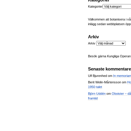
Kategorier
Kategorier
Välkommen att botanisera i vår
inlägg sedan webbplatsen öpp
Arkiv
Arkiv
Besök gärna Kungliga Opera
Senaste kommentare
Ulf Bjurenhed
om
In memoria
Berit Welin-Mårtensson
om
Ho
1950-talet
Björn Uddén
om
Oboister – dåt
framtid