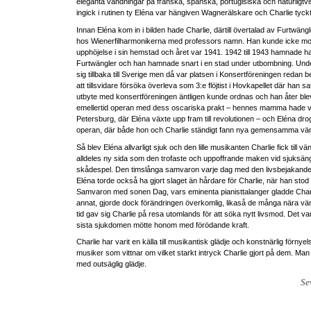
eleganta vändningar på franska, spanska, portugisiska och naturligtvi
ingick i rutinen ty Eléna var hängiven Wagnerälskare och Charlie tyckt
Innan Eléna kom in i bilden hade Charlie, därtill övertalad av Furtwängler, 
hos Wienerfilharmonikerna med professors namn. Han kunde icke mo
upphöjelse i sin hemstad och året var 1941. 1942 till 1943 hamnade ha
Furtwängler och han hamnade snart i en stad under utbombning. Under
sig tillbaka till Sverige men då var platsen i Konsertföreningen redan 
att tillsvidare försöka överleva som 3:e flöjtist i Hovkapellet där han satt i
utbyte med konsertföreningen äntligen kunde ordnas och han åter blev f
emellertid operan med dess oscariska prakt – hennes mamma hade va
Petersburg, där Eléna växte upp fram till revolutionen – och Eléna dro
operan, där både hon och Charlie ständigt fann nya gemensamma vä
Så blev Eléna allvarligt sjuk och den lille musikanten Charlie fick till
alldeles ny sida som den trofaste och uppoffrande maken vid sjuksäng
skådespel. Den timslånga samvaron varje dag med den livsbejakan
Eléna torde också ha gjort slaget än hårdare för Charlie, när han stod in
Samvaron med sonen Dag, vars eminenta pianisttalanger gladde Char
annat, gjorde dock förändringen överkomlig, likaså de många nära vä
tid gav sig Charlie på resa utomlands för att söka nytt livsmod. Det 
sista sjukdomen mötte honom med förödande kraft.
Charlie har varit en källa till musikantisk glädje och konstnärlig förnyel
musiker som vittnar om vilket starkt intryck Charlie gjort på dem. M
med outsäglig glädje.
Se