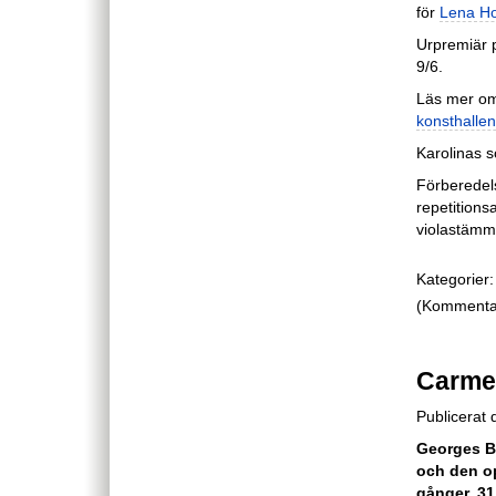
för
Lena Ho
Urpremiär p
9/6.
Läs mer om 
konsthallen
Karolinas s
Förberedel
repetition
violastämma
Kategorier:
(Kommentare
Carmen
Publicerat
Georges B
och den o
gånger. 31