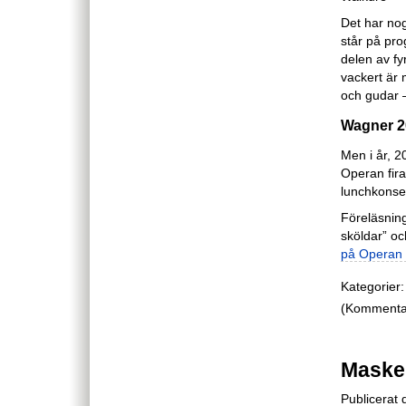
Det har no
står på pr
delen av fy
vackert är
och gudar –
Wagner 2
Men i år, 
Operan fira
lunchkonser
Föreläsnin
sköldar” oc
på Operan 
Kategorier:
(Kommentare
Maske
Publicerat