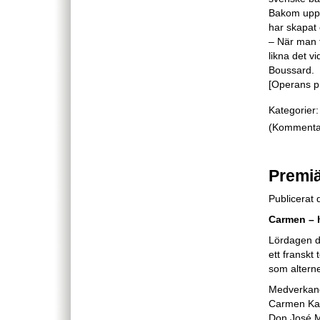
Bakom upps
har skapat 
– När man ta
likna det v
Boussard.
[Operans p
Kategorier:
(Kommentare
Premiä
Publicerat
Carmen – 
Lördagen d
ett fransk
som altern
Medverkan
Carmen Kat
Don José M