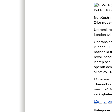
Nu pågår r
24:e nove
Urpremiäre
London två
Operans ha
kungen
Gus
nationella 
revolutione
ingrep och 
operan och 
slutet av 16
I Operans 
Theorell va
masqué”. Me
verklighete
Läs mer om
Kategorier: