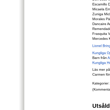
Escamillo D
Micaela Em
Zuniga Mic
Morales Pä
Dancaire An
Remendado 
Frasquita 
Mercedes K
Lionel Brin
Kungliga O
Barn från
A
Kungliga H
Läs mer p
Carmen för
Kategorier:
(Kommentare
Utsåld