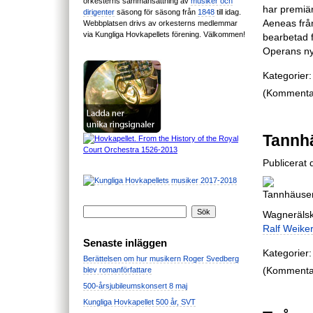
orkesterns sammansättning av
musiker och
har premiä
dirigenter
säsong för säsong från
1848
till idag.
Aeneas från
Webbplatsen drivs av orkesterns medlemmar
via Kungliga Hovkapellets förening. Välkommen!
bearbetad f
Operans ny
Kategorier:
(Kommentare
Tannhä
Publicerat 
Wagnerälsk
Ralf Weiker
Senaste inläggen
Kategorier:
Berättelsen om hur musikern Roger Svedberg
(Kommentare
blev romanförfattare
500-årsjubileumskonsert 8 maj
Kungliga Hovkapellet 500 år, SVT