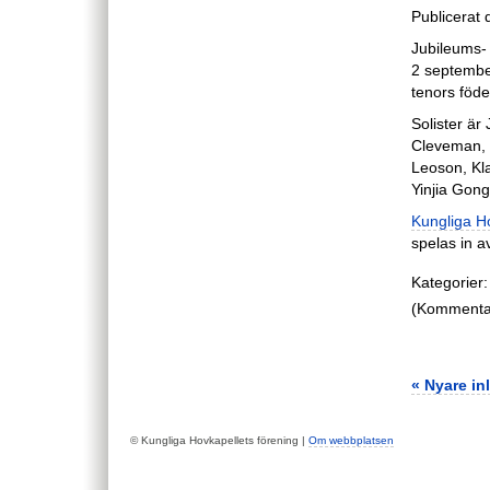
Publicerat
Jubileums- 
2 septembe
tenors föde
Solister ä
Cleveman, 
Leoson, Kla
Yinjia Gong
Kungliga H
spelas in a
Kategorier:
(Kommentare
« Nyare in
© Kungliga Hovkapellets förening |
Om webbplatsen