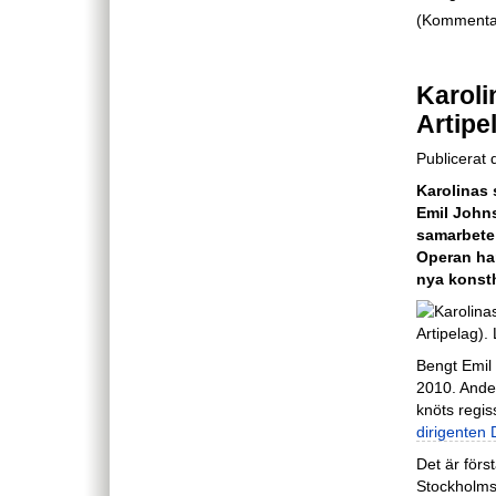
(Kommentare
Karoli
Artipe
Publicerat
Karolinas
Emil Johns
samarbete
Operan ha
nya konsth
Bengt Emil 
2010. Ande
knöts regi
dirigenten 
Det är för
Stockholms