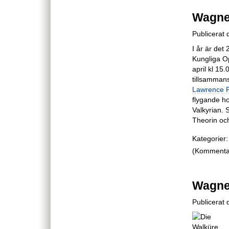
Wagne
Publicerat 
I år är det
Kungliga O
april kl 15
tillsamma
Lawrence 
flygande ho
Valkyrian. 
Theorin oc
Kategorier:
(Kommentare
Wagne
Publicerat