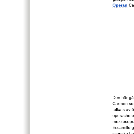
Operan
Car
Den här gå
Carmen som
tolkats av
operachefe
mezzosopra
Escamillo 
svenske ba