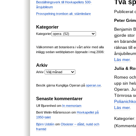
Två s
Beställningsverk till Hovkapellets 500-
årsjubileum
Publicerat
Provspelning trombon alt. stämledare
Peter Grim
Kategorier
Benjamin Br
Kategorier
gjorde sto
en bärande 
räknas till
Välkommen att botanisera i vårt arkiv med alla
inlägg sedan webbplatsen öppnade i maj 2006:
årsjubileu
Läs mer
.
Arkiv
Julia & Ro
Arkiv
Romeo och J
upp sin hel
Besök gärna Kungliga Operan på
operan.se
.
Operan. Jul
Törnrosa s
Senaste kommentarer
Polianichko
Ulf Bjurenhed
om
In memoriam
Läs mer
.
Berit Welin-Mårtensson
om
Hovkapellet på
1950-talet
Kategorier:
Björn Uddén
om
Oboister – dåtid, nutid och
(Kommentare
framtid