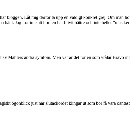
här bloggen. Låt mig därför ta upp en väldigt konkret grej. Om man hör n
a hänt. Jag tror inte att hornen har blivit bättre och inte heller ”mus
ndet av Mahlers andra symfoni. Men var är det för en som vrålar Bravo i
ett magiskt ögonblick just när slutackordet klingar ut som bör få vara oan