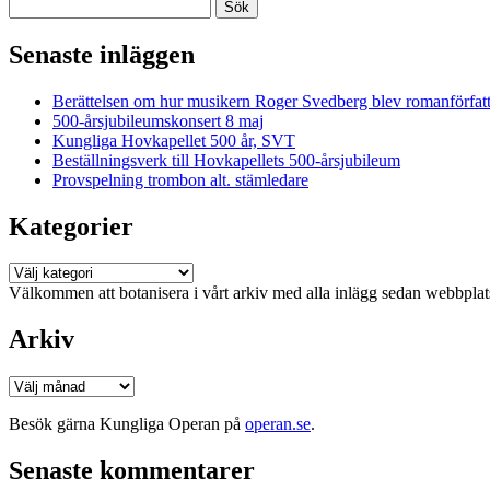
Sök
efter:
Senaste inläggen
Berättelsen om hur musikern Roger Svedberg blev romanförfatt
500-årsjubileumskonsert 8 maj
Kungliga Hovkapellet 500 år, SVT
Beställningsverk till Hovkapellets 500-årsjubileum
Provspelning trombon alt. stämledare
Kategorier
Kategorier
Välkommen att botanisera i vårt arkiv med alla inlägg sedan webbpla
Arkiv
Arkiv
Besök gärna Kungliga Operan på
operan.se
.
Senaste kommentarer