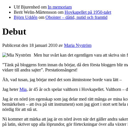
Ulf Bjurenhed
om
In memoriam
Berit Welin-Mårtensson
om
Hovkapellet på 1950-talet
Björn Uddén
om
Oboister – dåtid, nutid och framtid
Debut
Publicerat den 18 januari 2010 av
Maria Nyström
Men hur svårt kan det egentligen vara att skriva sin
”Tänk på bloggens form innan du börjar, då den första bloggen blir 
vidare till andra sajter”. Prestationsångest!
Äh, vad tusan, jag börjar med det som åtminstone borde vara lätt –
Jag heter
Mia
, är 45 år och spelar valthorn i Hovkapellet. Valthorn – d
Jag är en nörd (en egenskap som jag delar med rätt många av mina kolle
bemärkelsen – att öva på sitt instrument) som jag gjort i stort sett he
nördig för att stå ut.
Ni kommer att märka att jag är en nörd även när det gäller andra saker. T
på latin, skriver upp alla löprundor, gör förteckningar över alla växter 