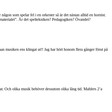
ågon som spelar fel i en orkester så är det nästan alltid en hornist.
ikermaterialet”. Är det speltekniken? Pedagogiken? Övandet?
nnan musiken ens klingat ut!! Jag har hört honom flera gånger förut på
tastat. Och olika musik behöver dessutom olika lång tid. Mahlers 2’a