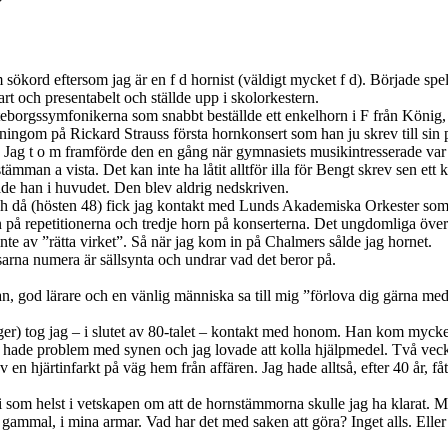
sökord eftersom jag är en f d hornist (väldigt mycket f d). Började spela
rt och presentabelt och ställde upp i skolorkestern.
eborgssymfonikerna som snabbt beställde ett enkelhorn i F från König, 
ningom på Rickard Strauss första hornkonsert som han ju skrev till sin p
. Jag t o m framförde den en gång när gymnasiets musikintresserade var
mman a vista. Det kan inte ha låtit alltför illa för Bengt skrev sen ett
han i huvudet. Den blev aldrig nedskriven.
 och då (hösten 48) fick jag kontakt med Lunds Akademiska Orkester som
n på repetitionerna och tredje horn på konserterna. Det ungdomliga öve
 inte av ”rätta virket”. Så när jag kom in på Chalmers sålde jag hornet.
sarna numera är sällsynta och undrar vad det beror på.
, god lärare och en vänlig människa sa till mig ”förlova dig gärna med
er) tog jag – i slutet av 80-talet – kontakt med honom. Han kom mycket 
n hade problem med synen och jag lovade att kolla hjälpmedel. Två vec
av en hjärtinfarkt på väg hem från affären. Jag hade alltså, efter 40 år
som helst i vetskapen om att de hornstämmorna skulle jag ha klarat. Med
 gammal, i mina armar. Vad har det med saken att göra? Inget alls. Eller