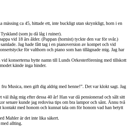
 mässing ca 45, hittade ett, inte buckligt utan skrynkligt, horn i en
Tyskland (som ju då låg i ruiner).
appa vid 18 års ålder. (Pappan (hornist) tyckte den var för svår.)
 samlade. Jag hade fått tag i en pianoversion av kompet och vid
 konsertstycke för valthorn och piano som han tillägnade mig. Jag har
 vid konserterna bytte namn till Lunds Orkesterförening med tillskott
rmodet kände inga hinder.
 fru Musica, men gift dig aldrig med henne!”. Det var klokt sagt. Jag
väl ihåg mig efter dessa 40 år! Han var då pensionerad och sålt sitt
kor senare kunde jag redovisa tips om bra lampor och sånt. Ännu två
, fått kontakt med honom och kunnat tala om för honom vad han betytt
 Mahler är det inte lika säkert.
 med allting.