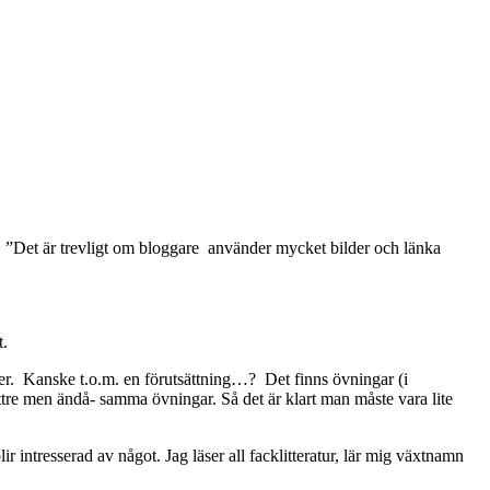
 ”Det är trevligt om bloggare använder mycket bilder och länka
t.
iker. Kanske t.o.m. en förutsättning…? Det finns övningar (i
bättre men ändå- samma övningar. Så det är klart man måste vara lite
ir intresserad av något. Jag läser all facklitteratur, lär mig växtnamn