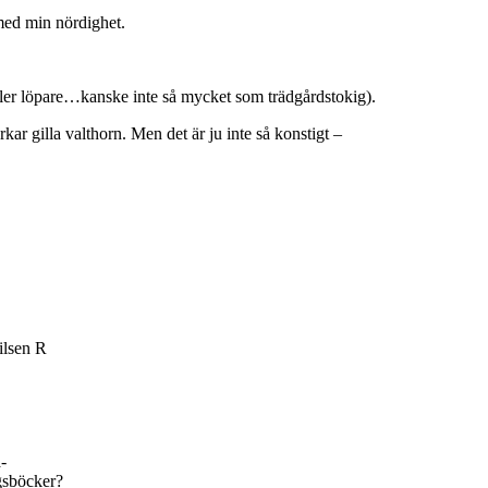
med min nördighet.
eller löpare…kanske inte så mycket som trädgårdstokig).
ar gilla valthorn. Men det är ju inte så konstigt –
ilsen R
-
ngsböcker?