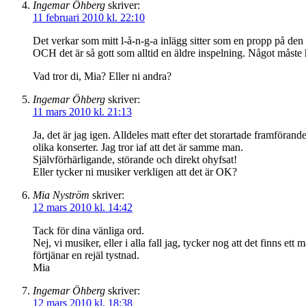
Ingemar Öhberg
skriver:
11 februari 2010 kl. 22:10
Det verkar som mitt l-å-n-g-a inlägg sitter som en propp på den 
OCH det är så gott som alltid en äldre inspelning. Något måste h
Vad tror di, Mia? Eller ni andra?
Ingemar Öhberg
skriver:
11 mars 2010 kl. 21:13
Ja, det är jag igen. Alldeles matt efter det storartade framföra
olika konserter. Jag tror iaf att det är samme man.
Självförhärligande, störande och direkt ohyfsat!
Eller tycker ni musiker verkligen att det är OK?
Mia Nyström
skriver:
12 mars 2010 kl. 14:42
Tack för dina vänliga ord.
Nej, vi musiker, eller i alla fall jag, tycker nog att det finns 
förtjänar en rejäl tystnad.
Mia
Ingemar Öhberg
skriver:
12 mars 2010 kl. 18:38