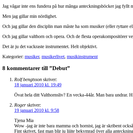
Jag vågar inte ens fundera på hur många anteckningsböcker jag fyllt 
Men jag gillar min nördighet.
Och jag gillar den disciplin man måste ha som musiker (eller ryttare 
Och jag gillar valthorn och opera. Och de flesta operakompositörer verk
Det är ju det vackraste instrumentet. Helt objektivt.
Kategorier:
musiker
,
musikerlivet
,
musikinstrument
8 kommentarer till ”Debut”
Rolf bengtsson
skriver:
18 januari 2010 kl. 19:49
Övat hela ditt Valthornsliv? En vecka-44år. Man bara undrar. H
Roger
skriver:
19 januari 2010 kl. 9:58
Tjena Mia
Wow -jag är inte bara mamma och hornist, jag är skribent också
Fint skrivet, fast man blir ju liiite bekymrad över alla anteckni