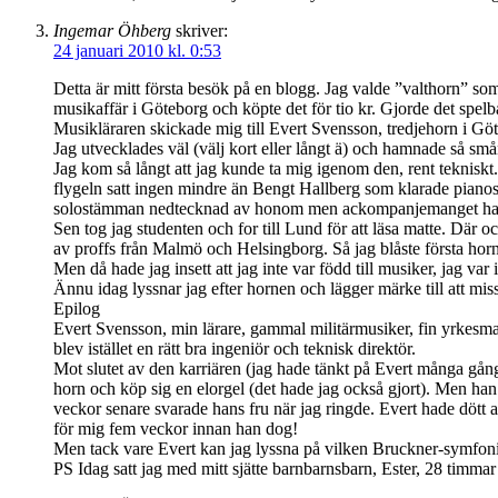
Ingemar Öhberg
skriver:
24 januari 2010 kl. 0:53
Detta är mitt första besök på en blogg. Jag valde ”valthorn” som 
musikaffär i Göteborg och köpte det för tio kr. Gjorde det spelba
Musikläraren skickade mig till Evert Svensson, tredjehorn i Göt
Jag utvecklades väl (välj kort eller långt ä) och hamnade så små
Jag kom så långt att jag kunde ta mig igenom den, rent tekniskt
flygeln satt ingen mindre än Bengt Hallberg som klarade pianostä
solostämman nedtecknad av honom men ackompanjemanget hade 
Sen tog jag studenten och for till Lund för att läsa matte. Där
av proffs från Malmö och Helsingborg. Så jag blåste första hor
Men då hade jag insett att jag inte var född till musiker, jag var
Ännu idag lyssnar jag efter hornen och lägger märke till att mis
Epilog
Evert Svensson, min lärare, gammal militärmusiker, fin yrkesman
blev istället en rätt bra ingeniör och teknisk direktör.
Mot slutet av den karriären (jag hade tänkt på Evert många gång
horn och köp sig en elorgel (det hade jag också gjort). Men ha
veckor senare svarade hans fru när jag ringde. Evert hade dött 
för mig fem veckor innan han dog!
Men tack vare Evert kan jag lyssna på vilken Bruckner-symfoni 
PS Idag satt jag med mitt sjätte barnbarnsbarn, Ester, 28 timmar