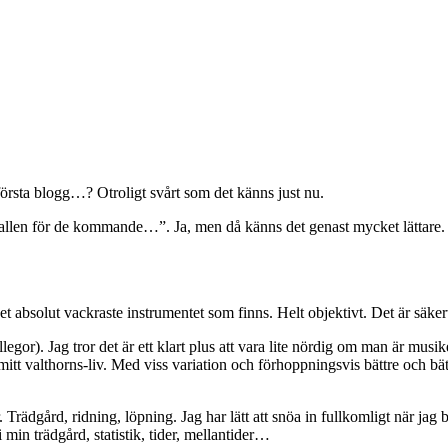
 första blogg…? Otroligt svårt som det känns just nu.
mallen för de kommande…”. Ja, men då känns det genast mycket lättare.
et absolut vackraste instrumentet som finns. Helt objektivt. Det är säker
gor). Jag tror det är ett klart plus att vara lite nördig om man är mus
la mitt valthorns-liv. Med viss variation och förhoppningsvis bättre och 
rädgård, ridning, löpning. Jag har lätt att snöa in fullkomligt när jag bl
i min trädgård, statistik, tider, mellantider…