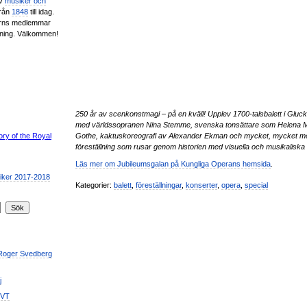
av
musiker och
från
1848
till idag.
erns medlemmar
ening. Välkommen!
250 år av scenkonstmagi – på en kväll! Upplev 1700-talsbalett i Gl
med världssopranen Nina Stemme, svenska tonsättare som Helena M
Gothe, kaktuskoreografi av Alexander Ekman och mycket, mycket m
föreställning som rusar genom historien med visuella och musikaliska 
Läs mer om Jubileumsgalan på Kungliga Operans hemsida
.
Kategorier:
balett
,
föreställningar
,
konserter
,
opera
,
special
 Roger Svedberg
j
SVT