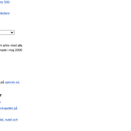
ets 500-
mledare
t arkiv med alla
nade i maj 2006:
n på
operan.se
.
r
m
vkapellet på
id, nutid och