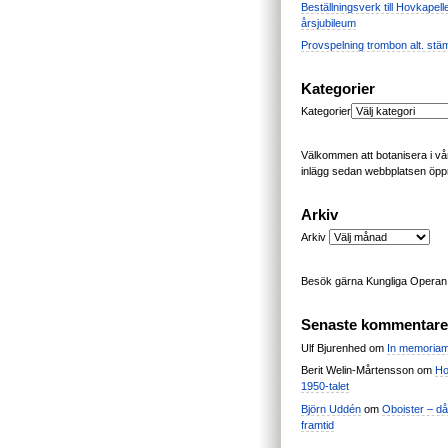
Beställningsverk till Hovkapell
årsjubileum
Provspelning trombon alt. stä
Kategorier
Kategorier
Välkommen att botanisera i vår
inlägg sedan webbplatsen öpp
Arkiv
Arkiv
Besök gärna Kungliga Opera
Senaste kommentare
Ulf Bjurenhed
om
In memoria
Berit Welin-Mårtensson
om
Ho
1950-talet
Björn Uddén
om
Oboister – dåt
framtid