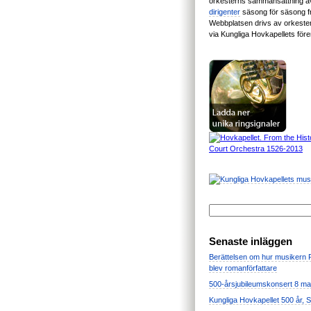
orkesterns sammansättning 
dirigenter
säsong för säsong 
Webbplatsen drivs av orkest
via Kungliga Hovkapellets för
Senaste inläggen
Berättelsen om hur musikern
blev romanförfattare
500-årsjubileumskonsert 8 ma
Kungliga Hovkapellet 500 år, 