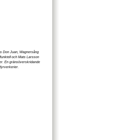
ucks Don Juan, Wagnersång
unktell och Mats Larsson
er. En gränsöverskridande
fyrverkerier.