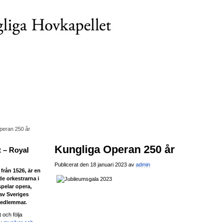
peran 250 år
Kungliga Operan 250 år
 – Royal
Publicerat den 18 januari 2023 av
admin
från 1526, är en
de orkestrarna i
spelar opera,
 av Sveriges
medlemmar.
 och följa