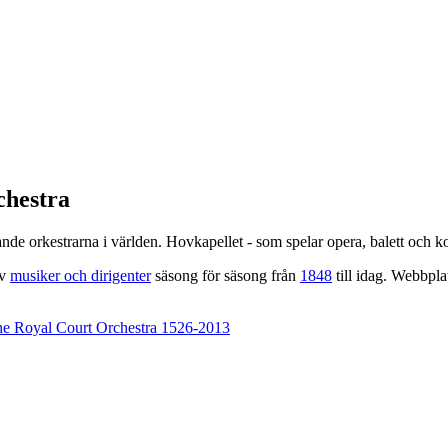
chestra
ande orkestrarna i världen. Hovkapellet - som spelar opera, balett och k
av
musiker och dirigenter
säsong för säsong från
1848
till idag. Webbpl