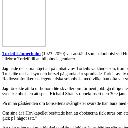
Torleif Lännerholm
(1923–2020) var anställd som solooboist vid Ho
lillebror Torleif till att bli oboelegendarer.
Jag hade det stora nöjet att på initiativ av Torleifs välkände son, trom
Trots lite nedsatt syn och hörsel på gamla dar sprudlade Torleif av li
Radiosymfonikernas legendariska solooboist med vilka han ofta var s
Jag försökte att få ur honom lite skvaller om förment jobbiga dirigente
svenske oboisten att spela Richard Strauss oboekonsert den 30:e januar
På mina påståenden om konsertens svårigheter svarade han bara med ett 
Om sina år i Hovkapellet berättade han att oboisterna fick turas om att 
gick på något sätt.”
Att vårt möte gav mig blodad tand är självklart, hans härliga sätt at