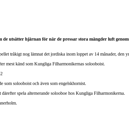
m de utsätter hjärnan för när de pressar stora mängder luft genom 
ellet tråkigt nog lämnat det jordiska inom loppet av 14 månader, den y
ter mest känd som Kungliga Filharmonikernas solooboist.
92
e som solooboist och även som engelskhornist.
 därefter spela alternerande solooboe hos Kungliga Filharmonikerna.
nnerholm.