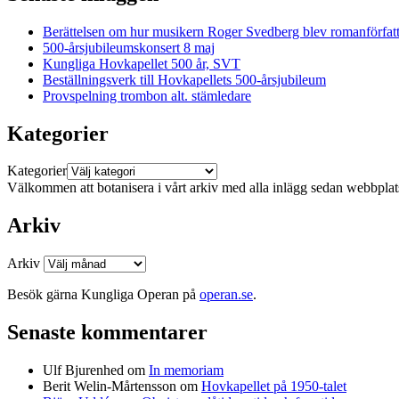
Berättelsen om hur musikern Roger Svedberg blev romanförfatt
500-årsjubileumskonsert 8 maj
Kungliga Hovkapellet 500 år, SVT
Beställningsverk till Hovkapellets 500-årsjubileum
Provspelning trombon alt. stämledare
Kategorier
Kategorier
Välkommen att botanisera i vårt arkiv med alla inlägg sedan webbpla
Arkiv
Arkiv
Besök gärna Kungliga Operan på
operan.se
.
Senaste kommentarer
Ulf Bjurenhed
om
In memoriam
Berit Welin-Mårtensson
om
Hovkapellet på 1950-talet