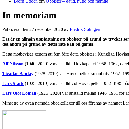
Björn Uddén
om
Oboister – dåtid, nutid och framtid
In memoriam
Publicerat den 27 december 2020 av
Fredrik Söhngen
Det är en allmän uppfattning att oboister på grund av trycket so
det andra på grund av detta inte kan bli gamla.
Detta motbevisas genom att fem före detta oboister i Kungliga Hovkap
Alf Nilsson
(1940–2020) var anställd i Hovkapellet 1958–1962, däref
Tivadar Bantay
(1928–2019) var Hovkapellets solooboist 1962–19
Lars Stark
(1925–2019) var anställd vid Hovkapellet 1952–1985 båd
Lars Olof Loman
(1925–2020) var anställd mellan 1946–1951 för att
Minst tre av ovan nämnda oboekollegor till oss förenas av namnet Lä