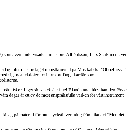
 som även undervisade åtminstone Alf Nilsson, Lars Stark men även
7-årsdag inför ett storslaget oboistkonvent på Musikaliska,”Oboefrossa”.
 med sig av anekdoter ur sin rekordlånga karriär som
olisterna.
iga människor. Inget skitsnack där inte! Bland annat blev han den förste
åra dagar är ett av de mest anspråksfulla verken för vårt instrument.
att få tag på material för munstyckstillverkning från utlandet.”Men det
 gjorde att jag såg mycket fram emot att träffas igen. Men så kom