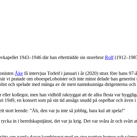
vkapellet 1943–1946 där han efterträdde sin storebror
Rolf
(1912–1987)
bonisten
Åke
få intervjua Torleif i januari i år (2020) strax före hans 9
v när vi pratade om oboespel,oboister och inte minst delade han generöst
olist och spelade med många av de mest namnkunniga dirigenterna och s
r eller kollegor, men han vidhöll rakryggat att de allra flesta var hyggl
i 1949, en konsert som på sin tid ansågs snudd på ospelbar och även i v
stort leende: ”Äh, den var ju inte så jobbig, bara kul att spela!”
rycka in i beredskapstjänst, det var ju krig. Det var svåra år och svårt 
t berätta om gamla dagar kombinerat med en stor portion humor och värme