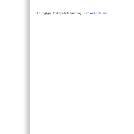
© Kungliga Hovkapellets förening |
Om webbplatsen