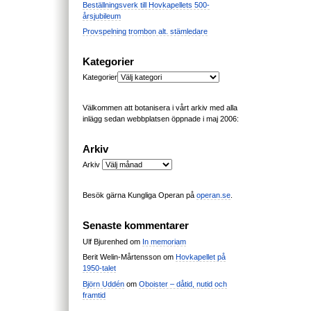
Beställningsverk till Hovkapellets 500-
årsjubileum
Provspelning trombon alt. stämledare
Kategorier
Kategorier
Välkommen att botanisera i vårt arkiv med alla
inlägg sedan webbplatsen öppnade i maj 2006:
Arkiv
Arkiv
Besök gärna Kungliga Operan på
operan.se
.
Senaste kommentarer
Ulf Bjurenhed
om
In memoriam
Berit Welin-Mårtensson
om
Hovkapellet på
1950-talet
Björn Uddén
om
Oboister – dåtid, nutid och
framtid