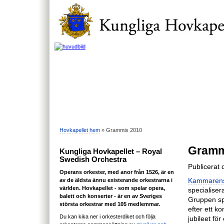
Hovkapellet hem
» Grammis 2010
Gramm
Kungliga Hovkapellet – Royal
Swedish Orchestra
Publicerat
Operans orkester, med anor från 1526, är en
av de äldsta ännu existerande orkestrarna i
Kammarens
världen. Hovkapellet - som spelar opera,
specialiser
balett och konserter - är en av Sveriges
Gruppen sp
största orkestrar med 105 medlemmar.
efter ett 
Du kan kika ner i orkesterdiket och följa
jubileet fö