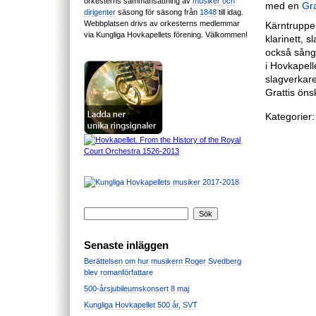
orkesterns sammansättning av
musiker och
med en
Gr
dirigenter
säsong för säsong från
1848
till idag.
Webbplatsen drivs av orkesterns medlemmar
Kärntruppen
via Kungliga Hovkapellets förening. Välkommen!
klarinett, 
också sån
i Hovkapell
slagverkar
Grattis ön
Kategorier:
Senaste inläggen
Berättelsen om hur musikern Roger Svedberg
blev romanförfattare
500-årsjubileumskonsert 8 maj
Kungliga Hovkapellet 500 år, SVT