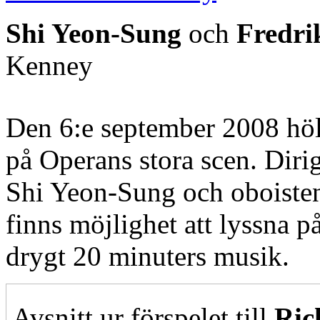
Shi Yeon-Sung
och
Fredri
Kenney
Den 6:e september 2008 höl
på Operans stora scen. Diri
Shi Yeon-Sung och oboisten
finns möjlighet att lyssna på
drygt 20 minuters musik.
Avsnitt ur förspelet till
Ric