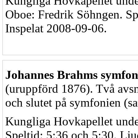
Kungliga Hovkapellet unde
Oboe: Fredrik Söhngen. Spe
Inspelat 2008-09-06.
Johannes Brahms symfoni 
(uruppförd 1876). Två avsni
och slutet på symfonien (sa
Kungliga Hovkapellet unde
Speltid: 5:36 och 5:30. Lj