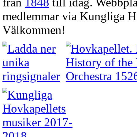
från
1848
till idag. Webbpla
medlemmar via Kungliga Ho
Välkommen!