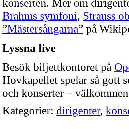
konserten. Mer om dirigen
Brahms symfoni
,
Strauss o
”Mästersångarna”
på Wikipe
Lyssna live
Besök biljettkontoret på
Op
Hovkapellet spelar så gott so
och konserter – välkommen
Kategorier:
dirigenter
,
konse