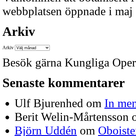
webbplatsen öppnade i maj
Arkiv
Arkiv
Besök gärna Kungliga Ope
Senaste kommentarer
Ulf Bjurenhed
om
In me
Berit Welin-Mårtensson
Björn Uddén
om
Oboiste