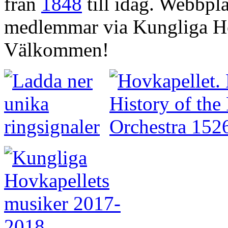
från
1848
till idag. Webbpla
medlemmar via Kungliga Ho
Välkommen!