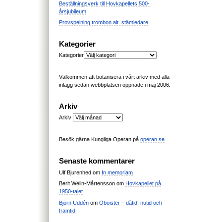
Beställningsverk till Hovkapellets 500-
årsjubileum
Provspelning trombon alt. stämledare
Kategorier
Kategorier
Välkommen att botanisera i vårt arkiv med alla
inlägg sedan webbplatsen öppnade i maj 2006:
Arkiv
Arkiv
Besök gärna Kungliga Operan på
operan.se
.
Senaste kommentarer
Ulf Bjurenhed
om
In memoriam
Berit Welin-Mårtensson
om
Hovkapellet på
1950-talet
Björn Uddén
om
Oboister – dåtid, nutid och
framtid