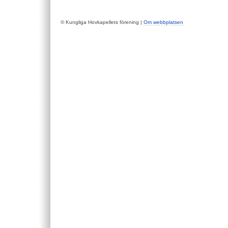
© Kungliga Hovkapellets förening |
Om webbplatsen