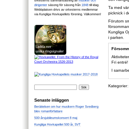
orkesterns sammansättning av
musiker och
dirigenter
säsong för säsong från
1848
till idag.
Ta med vänn
Webbplatsen drivs av orkesterns medlemmar
picknick i d
via Kungliga Hovkapellets förening. Välkommen!
Förutom sm
försommarm
Kungliga Op
i parken.
Försomma
Aktivitete
Fri entré!
I samarb
Kategorier:
Senaste inläggen
Berättelsen om hur musikern Roger Svedberg
blev romanförfattare
500-årsjubileumskonsert 8 maj
Kungliga Hovkapellet 500 år, SVT