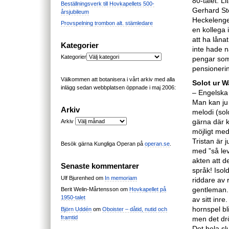
80-talet. Li
Beställningsverk till Hovkapellets 500-
Gerhard St
årsjubileum
Heckelenge
Provspelning trombon alt. stämledare
en kollega i
att ha låna
Kategorier
inte hade n
Kategorier
pengar som 
pensionerin
Välkommen att botanisera i vårt arkiv med alla
Solot ur W
inlägg sedan webbplatsen öppnade i maj 2006:
– Engelska 
Man kan ju 
Arkiv
melodi (sol
gärna där k
Arkiv
möjligt med
Tristan är j
Besök gärna Kungliga Operan på
operan.se
.
med ”så lev
akten att de
Senaste kommentarer
språk! Isol
Ulf Bjurenhed
om
In memoriam
riddare av 
gentleman. A
Berit Welin-Mårtensson
om
Hovkapellet på
1950-talet
av sitt inr
hornspel bli
Björn Uddén
om
Oboister – dåtid, nutid och
framtid
men det dröj
Det hela sl