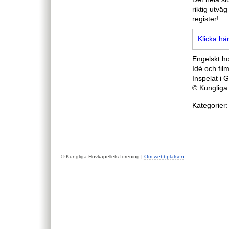
riktig utvä
register!
Klicka här
Engelskt h
Idé och fil
Inspelat i 
© Kungliga
Kategorier:
© Kungliga Hovkapellets förening |
Om webbplatsen