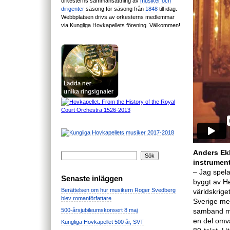
orkesterns sammansättning av
musiker och
dirigenter
säsong för säsong från
1848
till idag.
Webbplatsen drivs av orkesterns medlemmar
via Kungliga Hovkapellets förening. Välkommen!
Anders Ekh
instrument
– Jag spela
Senaste inläggen
byggt av He
Berättelsen om hur musikern Roger Svedberg
världskriget
blev romanförfattare
Sverige me
500-årsjubileumskonsert 8 maj
samband me
en del omvä
Kungliga Hovkapellet 500 år, SVT