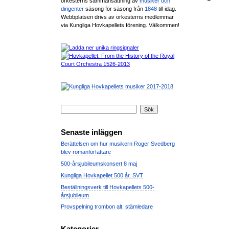
orkesterns sammansättning av
musiker och
dirigenter
säsong för säsong från
1848
till idag.
Webbplatsen drivs av orkesterns medlemmar
via Kungliga Hovkapellets förening. Välkommen!
Senaste inläggen
Berättelsen om hur musikern Roger Svedberg
blev romanförfattare
500-årsjubileumskonsert 8 maj
Kungliga Hovkapellet 500 år, SVT
Beställningsverk till Hovkapellets 500-
årsjubileum
Provspelning trombon alt. stämledare