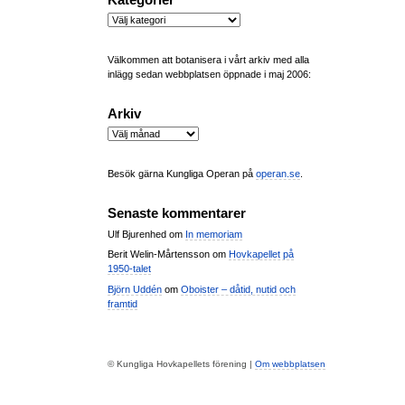
Kategorier
Kategorier
Välkommen att botanisera i vårt arkiv med alla
inlägg sedan webbplatsen öppnade i maj 2006:
Arkiv
Arkiv
Besök gärna Kungliga Operan på
operan.se
.
Senaste kommentarer
Ulf Bjurenhed
om
In memoriam
Berit Welin-Mårtensson
om
Hovkapellet på
1950-talet
Björn Uddén
om
Oboister – dåtid, nutid och
framtid
© Kungliga Hovkapellets förening |
Om webbplatsen