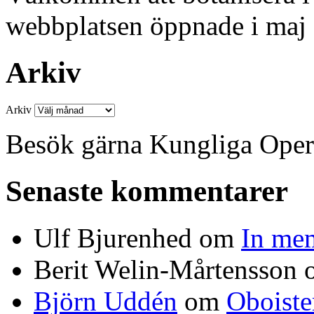
webbplatsen öppnade i maj
Arkiv
Arkiv
Besök gärna Kungliga Ope
Senaste kommentarer
Ulf Bjurenhed
om
In me
Berit Welin-Mårtensson
Björn Uddén
om
Oboiste