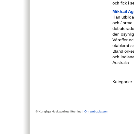
och fick i 
Mikhail Ag
Han utbild
och Jorma P
debuterade
den osynli
Våroffer o
etablerat s
Bland orkes
och Indian
Australia.
Kategorier:
© Kungliga Hovkapellets förening |
Om webbplatsen