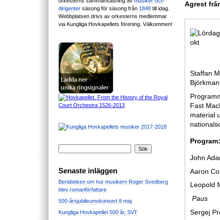
orkesterns sammansättning av
musiker och
Agrest frå
dirigenter
säsong för säsong från
1848
till idag.
Webbplatsen drivs av orkesterns medlemmar
via Kungliga Hovkapellets förening. Välkommen!
Staffan M
Björkman 
Programme
Fast Mach
material 
nationals
Program
John Ada
Senaste inläggen
Aaron Cop
Berättelsen om hur musikern Roger Svedberg
Leopold 
blev romanförfattare
Paus
500-årsjubileumskonsert 8 maj
Sergej Pr
Kungliga Hovkapellet 500 år, SVT