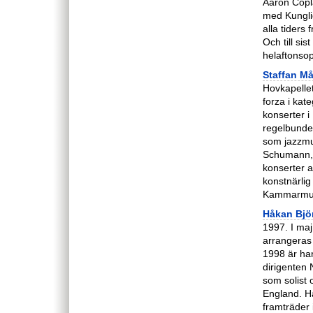
Aaron Copla
med Kungli
alla tiders
Och till si
helaftonsop
Staffan M
Hovkapellet
forza i kat
konserter i
regelbundet
som jazzmu
Schumann, 
konserter 
konstnärlig
Kammarmusi
Håkan Bjö
1997. I maj
arrangeras
1998 är han
dirigenten
som solist 
England. H
framträder 