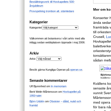
Beställningsverk till Hovkapellets 500-
årsjubileum
Mer om ko
Provspelning trombon alt. stämledare
Konserter ha
Kategorier
ända sedan
framträda v
Kategorier
till orkes
Crusell,
Lu
Välkommen att botanisera i vårt arkiv med alla
Hovkapellet
inlägg sedan webbplatsen öppnade i maj 2006:
balettverke
orkestersty
Arkiv
tonsättaren
Arkiv
sådan mell
Besök gärna Kungliga Operan på
operan.se
.
Björkma
kvällens 
Senaste kommentarer
Kvällens ko
Ulf Bjurenhed
om
In memoriam
senaste år
Berit Welin-Mårtensson
om
Hovkapellet på
vunnit Sven
1950-talet
Mårtensson
Björn Uddén
om
Oboister – dåtid, nutid och
med opera o
framtid
för bara nå