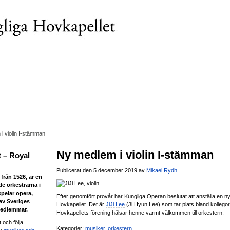
i violin I-stämman
Ny medlem i violin I-stämman
 – Royal
Publicerat den 5 december 2019 av
Mikael Rydh
från 1526, är en
de orkestrarna i
spelar opera,
Efter genomfört provår har Kungliga Operan beslutat att anställa en n
 av Sveriges
Hovkapellet. Det är
JiJi Lee
(Ji Hyun Lee) som tar plats bland kollegor
medlemmar.
Hovkapellets förening hälsar henne varmt välkommen till orkestern.
 och följa
Kategorier:
musiker
,
orkestern