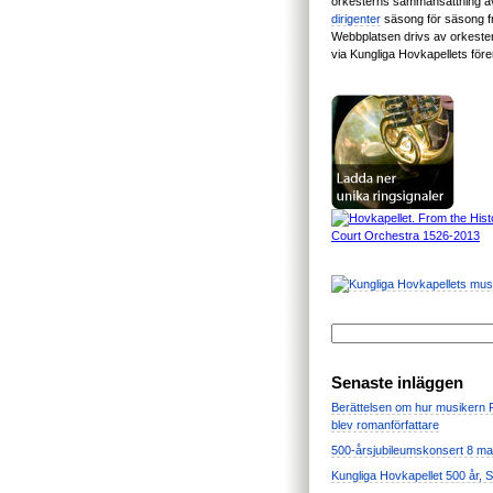
orkesterns sammansättning 
dirigenter
säsong för säsong 
Webbplatsen drivs av orkest
via Kungliga Hovkapellets för
Senaste inläggen
Berättelsen om hur musikern
blev romanförfattare
500-årsjubileumskonsert 8 ma
Kungliga Hovkapellet 500 år, 