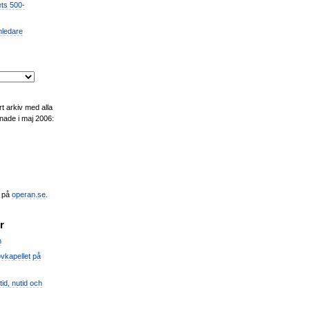
ets 500-
mledare
t arkiv med alla
nade i maj 2006:
n på
operan.se
.
r
m
vkapellet på
id, nutid och