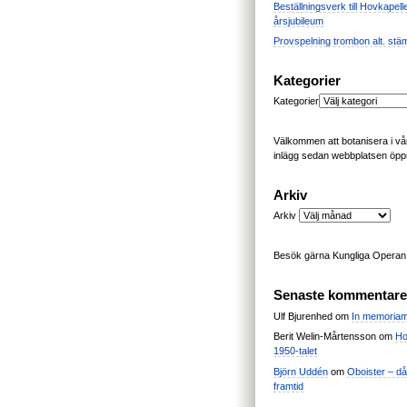
Beställningsverk till Hovkapell
årsjubileum
Provspelning trombon alt. stä
Kategorier
Kategorier
Välkommen att botanisera i vår
inlägg sedan webbplatsen öpp
Arkiv
Arkiv
Besök gärna Kungliga Opera
Senaste kommentare
Ulf Bjurenhed
om
In memoria
Berit Welin-Mårtensson
om
Ho
1950-talet
Björn Uddén
om
Oboister – dåt
framtid