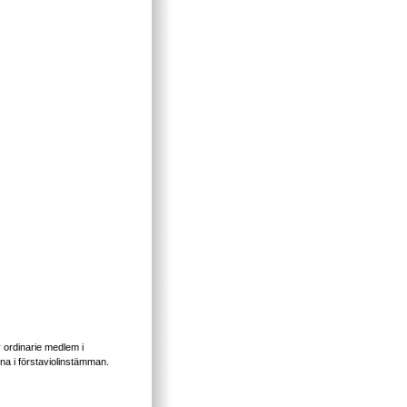
y ordinarie medlem i
na i förstaviolinstämman.