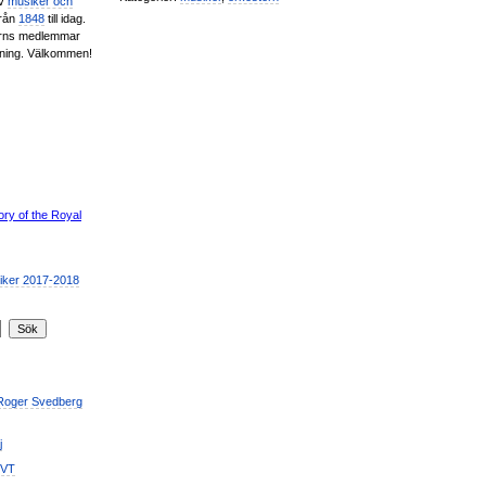
av
musiker och
från
1848
till idag.
erns medlemmar
ening. Välkommen!
 Roger Svedberg
j
SVT