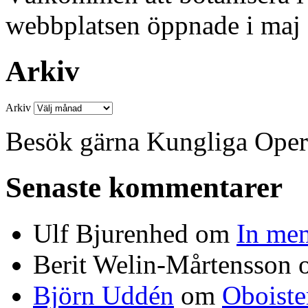
webbplatsen öppnade i maj
Arkiv
Arkiv
Besök gärna Kungliga Ope
Senaste kommentarer
Ulf Bjurenhed
om
In me
Berit Welin-Mårtensson
Björn Uddén
om
Oboiste