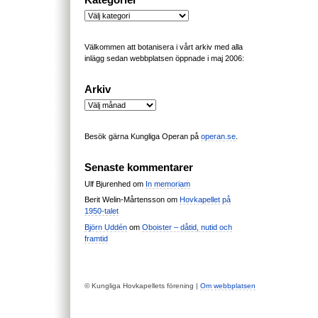
Kategorier
Kategorier
Välkommen att botanisera i vårt arkiv med alla
inlägg sedan webbplatsen öppnade i maj 2006:
Arkiv
Arkiv
Besök gärna Kungliga Operan på
operan.se
.
Senaste kommentarer
Ulf Bjurenhed
om
In memoriam
Berit Welin-Mårtensson
om
Hovkapellet på
1950-talet
Björn Uddén
om
Oboister – dåtid, nutid och
framtid
© Kungliga Hovkapellets förening |
Om webbplatsen