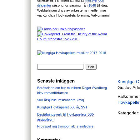
orkesterns sammansättning av
musiker och
dirigenter
säsong för säsong från
1848
till idag.
Webbplatsen drivs av orkesterns medlemmar
via Kungliga Hovkapellets förening. Välkommen!
Senaste inläggen
Kungliga O
Gustav Ado
Berättelsen om hur musikern Roger Svedberg
blev romanförfattare
Välkommen 
500-årsjubileumskonsert 8 maj
Hovkapelle
Kungliga Hovkapellet 500 år, SVT
Kategorier:
Beställningsverk till Hovkapellets 500-
årsjubileum
Provspelning trombon alt. stämledare