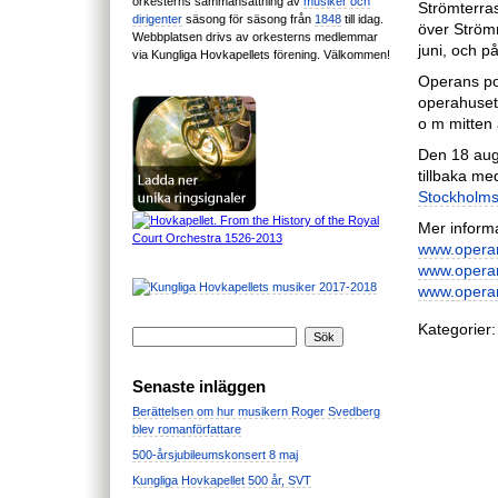
orkesterns sammansättning av
musiker och
Strömterra
dirigenter
säsong för säsong från
1848
till idag.
över Ström
Webbplatsen drivs av orkesterns medlemmar
juni, och p
via Kungliga Hovkapellets förening. Välkommen!
Operans pop
operahuset
o m mitten 
Den 18 aug
tillbaka me
Stockholms 
Mer informa
www.opera
www.opera
www.opera
Kategorier:
Senaste inläggen
Berättelsen om hur musikern Roger Svedberg
blev romanförfattare
500-årsjubileumskonsert 8 maj
Kungliga Hovkapellet 500 år, SVT