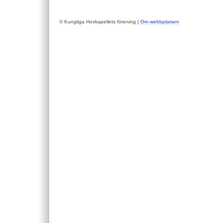
© Kungliga Hovkapellets förening |
Om webbplatsen