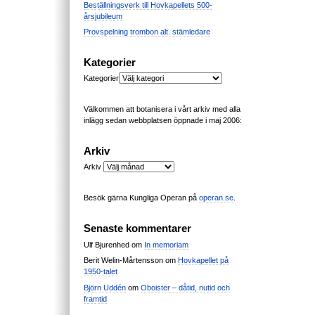
Beställningsverk till Hovkapellets 500-
årsjubileum
Provspelning trombon alt. stämledare
Kategorier
Kategorier
Välkommen att botanisera i vårt arkiv med alla
inlägg sedan webbplatsen öppnade i maj 2006:
Arkiv
Arkiv
Besök gärna Kungliga Operan på
operan.se
.
Senaste kommentarer
Ulf Bjurenhed
om
In memoriam
Berit Welin-Mårtensson
om
Hovkapellet på
1950-talet
Björn Uddén
om
Oboister – dåtid, nutid och
framtid