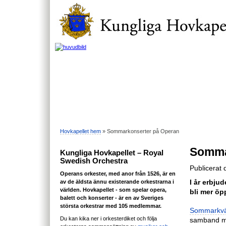
Hovkapellet hem
» Sommarkonserter på Operan
Somma
Kungliga Hovkapellet – Royal
Swedish Orchestra
Publicerat 
Operans orkester, med anor från 1526, är en
av de äldsta ännu existerande orkestrarna i
I år erbju
världen. Hovkapellet - som spelar opera,
bli mer öp
balett och konserter - är en av Sveriges
största orkestrar med 105 medlemmar.
Sommarkväl
Du kan kika ner i orkesterdiket och följa
samband med