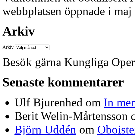
webbplatsen öppnade i maj
Arkiv
Arkiv
Besök gärna Kungliga Ope
Senaste kommentarer
Ulf Bjurenhed
om
In me
Berit Welin-Mårtensson
Björn Uddén
om
Oboiste