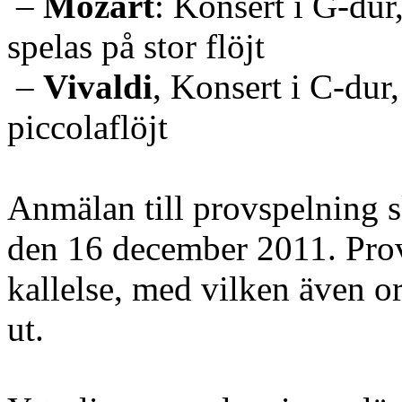
–
Mozart
: Konsert i G-dur
spelas på stor flöjt
–
Vivaldi
, Konsert i C-dur,
piccolaflöjt
Anmälan till provspelning s
den 16 december 2011. Prov
kallelse, med vilken även o
ut.