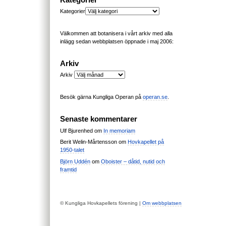
Kategorier
Kategorier
Välkommen att botanisera i vårt arkiv med alla
inlägg sedan webbplatsen öppnade i maj 2006:
Arkiv
Arkiv
Besök gärna Kungliga Operan på
operan.se
.
Senaste kommentarer
Ulf Bjurenhed
om
In memoriam
Berit Welin-Mårtensson
om
Hovkapellet på
1950-talet
Björn Uddén
om
Oboister – dåtid, nutid och
framtid
© Kungliga Hovkapellets förening |
Om webbplatsen