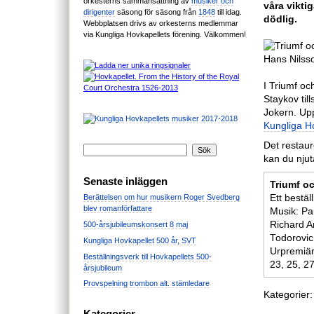
orkesterns sammansättning av
musiker och
våra viktig
dirigenter
säsong för säsong från
1848
till idag.
dödlig.
Webbplatsen drivs av orkesterns medlemmar
via Kungliga Hovkapellets förening. Välkommen!
I Triumf oc
Staykov ti
Jokern. Up
Kungliga H
Det restaur
kan du njuta
Senaste inläggen
Triumf oc
Ett bestä
Berättelsen om hur musikern Roger Svedberg
blev romanförfattare
Musik: Pa
Richard A
500-årsjubileumskonsert 8 maj
Todorovic
Kungliga Hovkapellet 500 år, SVT
Urpremiär
Beställningsverk till Hovkapellets 500-
23, 25, 27
årsjubileum
Provspelning trombon alt. stämledare
Kategorier: