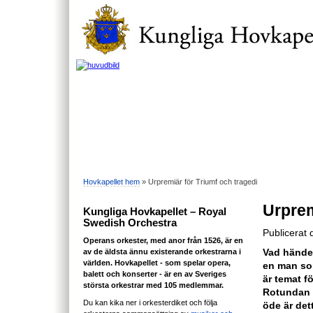
Hovkapellet hem
» Urpremiär för Triumf och tragedi
Urprem
Kungliga Hovkapellet – Royal
Swedish Orchestra
Publicerat
Operans orkester, med anor från 1526, är en
av de äldsta ännu existerande orkestrarna i
Vad händer
världen. Hovkapellet - som spelar opera,
en man som
balett och konserter - är en av Sveriges
är temat f
största orkestrar med 105 medlemmar.
Rotundan d
Du kan kika ner i orkesterdiket och följa
öde är det