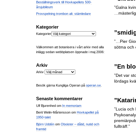
Beställningsverk till Hovkapellets 500-
årsjubileum
”Galna kvin
…mästerligt
Provspelning trombon alt. stämledare
Kategorier
”smidig
Kategorier
”…Pier Gio
sötma och d
Välkommen att botanisera i vårt arkiv med alla
inlägg sedan webbplatsen öppnade i maj 2006:
Arkiv
”En blo
Arkiv
”Det var st
lördags kväl
Besök gärna Kungliga Operan på
operan.se
.
Senaste kommentarer
”Katari
Ulf Bjurenhed
om
In memoriam
”Lucia och 
Berit Welin-Mårtensson
om
Hovkapellet på
Psykoanaly
1950-talet
premiärpubl
Björn Uddén
om
Oboister – dåtid, nutid och
fullträff.”
framtid