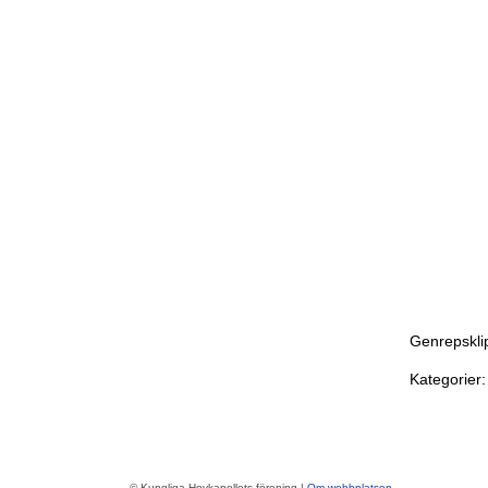
Genrepskli
Kategorier:
© Kungliga Hovkapellets förening |
Om webbplatsen