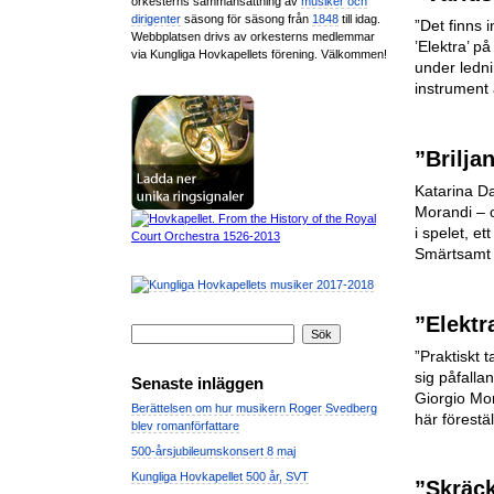
orkesterns sammansättning av
musiker och
dirigenter
säsong för säsong från
1848
till idag.
”Det finns 
Webbplatsen drivs av orkesterns medlemmar
’Elektra’ p
via Kungliga Hovkapellets förening. Välkommen!
under ledn
instrument 
”Brilja
Katarina Da
Morandi – o
i spelet, e
Smärtsamt –
”Elektr
”Praktiskt 
sig påfallan
Senaste inläggen
Giorgio Mo
Berättelsen om hur musikern Roger Svedberg
här förestäl
blev romanförfattare
500-årsjubileumskonsert 8 maj
Kungliga Hovkapellet 500 år, SVT
”Skräc