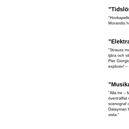
”Tidslö
”Hovkapell
Morandis h
”Elektr
”Strauss mu
tjära och v
Pier Giorgi
explosiv! – 
”Musika
”Alla tre 
överträffat 
scenograf o
Dalayman hå
sista.”