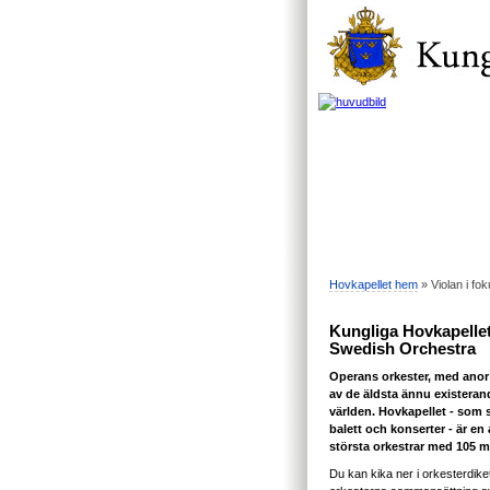
Hovkapellet hem
» Violan i fo
Kungliga Hovkapellet
Swedish Orchestra
Operans orkester, med anor 
av de äldsta ännu existeran
världen. Hovkapellet - som 
balett och konserter - är en
största orkestrar med 105 
Du kan kika ner i orkesterdiket