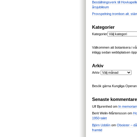
Beställningsverk till Hovkapell
årsjubileum
Provspelning trombon alt. stä
Kategorier
Kategorier
Välkommen att botanisera i vår
inlägg sedan webbplatsen öpp
Arkiv
Arkiv
Besök gärna Kungliga Opera
Senaste kommentare
Ulf Bjurenhed
om
In memoria
Berit Welin-Mårtensson
om
Ho
1950-talet
Björn Uddén
om
Oboister – dåt
framtid