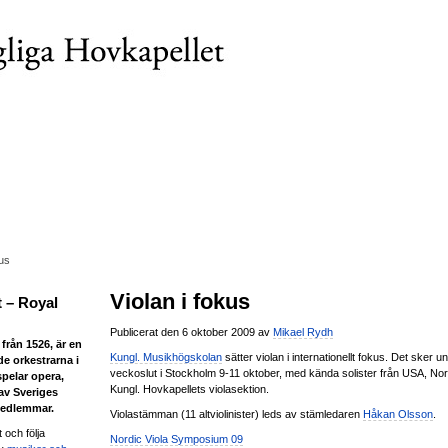
kus
Violan i fokus
 – Royal
Publicerat den 6 oktober 2009 av
Mikael Rydh
från 1526, är en
Kungl. Musikhögskolan
sätter violan i internationellt fokus. Det sker u
de orkestrarna i
veckoslut i Stockholm 9-11 oktober, med kända solister från USA, No
spelar opera,
Kungl. Hovkapellets violasektion.
 av Sveriges
medlemmar.
Violastämman (11 altviolinister) leds av stämledaren
Håkan Olsson
.
 och följa
Nordic Viola Symposium 09