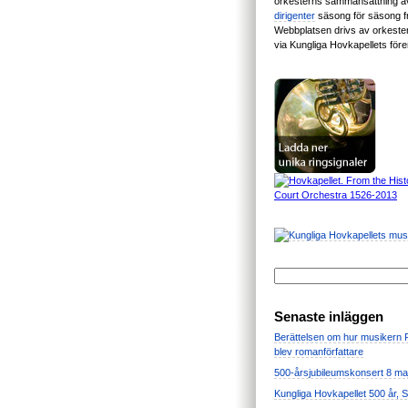
orkesterns sammansättning 
dirigenter
säsong för säsong 
Webbplatsen drivs av orkest
via Kungliga Hovkapellets för
Senaste inläggen
Berättelsen om hur musikern
blev romanförfattare
500-årsjubileumskonsert 8 ma
Kungliga Hovkapellet 500 år, 