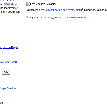
av
musiker och
från
1848
till idag.
erns medlemmar
Du kan läsa
mer om konserten och symposiet
på Musikhögskolans h
ening. Välkommen!
Kategorier:
evenemang
,
konserter
,
musikinstrument
 Roger Svedberg
j
SVT