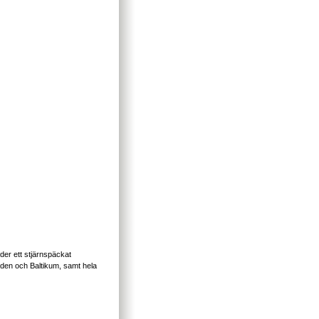
nder ett stjärnspäckat
rden och Baltikum, samt hela