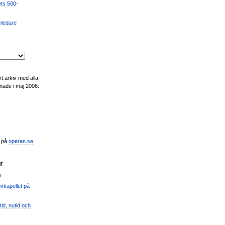
ets 500-
mledare
t arkiv med alla
nade i maj 2006:
n på
operan.se
.
r
m
vkapellet på
id, nutid och