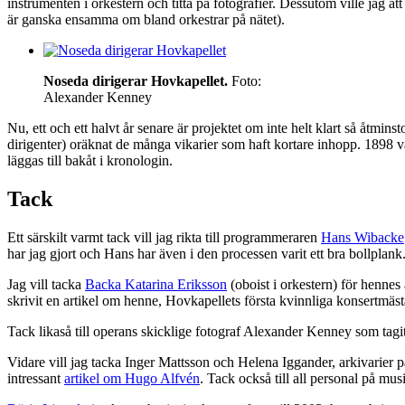
instrumenten i orkestern och titta på fotografier. Dessutom ville jag at
är ganska ensamma om bland orkestrar på nätet).
Noseda dirigerar Hovkapellet.
Foto:
Alexander Kenney
Nu, ett och ett halvt år senare är projektet om inte helt klart så åtmin
dirigenter) oräknat de många vikarier som haft kortare inhopp. 1898 v
läggas till bakåt i kronologin.
Tack
Ett särskilt varmt tack vill jag rikta till programmeraren
Hans Wibacke
har jag gjort och Hans har även i den processen varit ett bra bollpla
Jag vill tacka
Backa Katarina Eriksson
(oboist i orkestern) för hennes
skrivit en artikel om henne, Hovkapellets första kvinnliga konsertmäst
Tack likaså till operans skicklige fotograf Alexander Kenney som tagi
Vidare vill jag tacka Inger Mattsson och Helena Iggander, arkivarier
intressant
artikel om Hugo Alfvén
. Tack också till all personal på mus