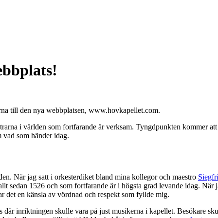
ebbplats!
rna till den nya webbplatsen, www.hovkapellet.com.
estrarna i världen som fortfarande är verksam. Tyngdpunkten kommer att 
om vad som händer idag.
aden. När jag satt i orkesterdiket bland mina kollegor och maestro
Siegfr
t allt sedan 1526 och som fortfarande är i högsta grad levande idag. När
 var det en känsla av vördnad och respekt som fyllde mig.
är inriktningen skulle vara på just musikerna i kapellet. Besökare skull