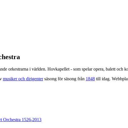
chestra
ande orkestrarna i världen. Hovkapellet - som spelar opera, balett och k
av
musiker och dirigenter
säsong för säsong från
1848
till idag. Webbpl