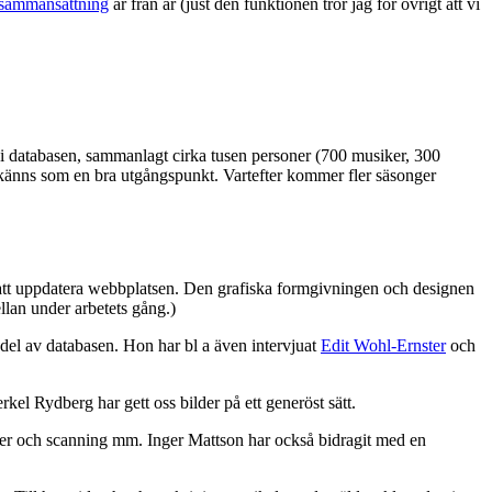
 sammansättning
år från år (just den funktionen tror jag för övrigt att vi
gda i databasen, sammanlagt cirka tusen personer (700 musiker, 300
t känns som en bra utgångspunkt. Vartefter kommer fler säsonger
t att uppdatera webbplatsen. Den grafiska formgivningen och designen
llan under arbetets gång.)
 del av databasen. Hon har bl a även intervjuat
Edit Wohl-Ernster
och
el Rydberg har gett oss bilder på ett generöst sätt.
fier och scanning mm. Inger Mattson har också bidragit med en