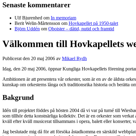
Senaste kommentarer
Ulf Bjurenhed
om
In memoriam
Berit Welin-Mårtensson
om
Hovkapellet på 1950-talet
Björn Uddén
om
Oboister – dåtid, nutid och framtid
Välkommen till Hovkapellets w
Publicerat den 20 maj 2006 av
Mikael Rydh
Idag, den 20 maj 2006, öppnar Kungliga Hovkapellets förening porta
Ambitionen är att presentera vår orkester, som är en av de äldsta ork
kunskap om orkesterns långa och traditionsrika historia och berätta 
Bakgrund
Idén till projektet föddes på hösten 2004 då vi var på turné till Wiesb
som tillhör detta konstnärliga kollektiv. Det är en orkester som verka
kväll efter kväll musicerat tillsammans i opera, balett eller konserter,
Jag beslutade mig då för att försöka åstadkomma en särskild webbplats d