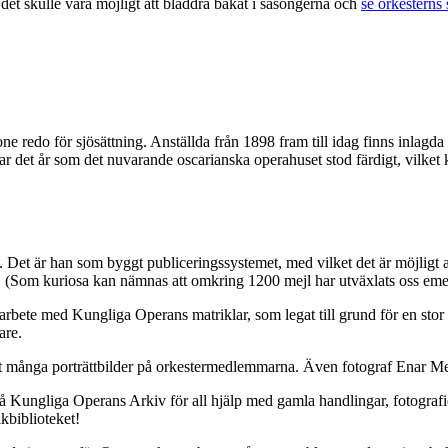
t det skulle vara möjligt att bläddra bakåt i säsongerna och
se orkesterns
stone redo för sjösättning. Anställda från 1898 fram till idag finns inla
ar det år som det nuvarande oscarianska operahuset stod färdigt, vilke
. Det är han som byggt publiceringssystemet, med vilket det är möjlig
nk. (Som kuriosa kan nämnas att omkring 1200 mejl har utväxlats oss eme
 arbete med Kungliga Operans matriklar, som legat till grund för en stor
are.
t många porträttbilder på orkestermedlemmarna. Även fotograf Enar Merk
 på Kungliga Operans Arkiv för all hjälp med gamla handlingar, fotogra
ikbiblioteket!